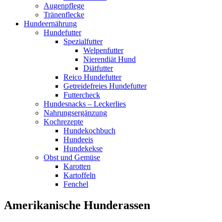
Augenpflege
Tränenflecke
Hundeernährung
Hundefutter
Spezialfutter
Welpenfutter
Nierendiät Hund
Diätfutter
Reico Hundefutter
Getreidefreies Hundefutter
Futtercheck
Hundesnacks – Leckerlies
Nahrungsergänzung
Kochrezepte
Hundekochbuch
Hundeeis
Hundekekse
Obst und Gemüse
Karotten
Kartoffeln
Fenchel
Amerikanische Hunderassen