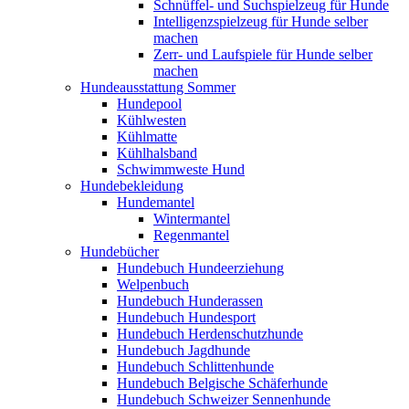
Schnüffel- und Suchspielzeug für Hunde
Intelligenzspielzeug für Hunde selber
machen
Zerr- und Laufspiele für Hunde selber
machen
Hundeausstattung Sommer
Hundepool
Kühlwesten
Kühlmatte
Kühlhalsband
Schwimmweste Hund
Hundebekleidung
Hundemantel
Wintermantel
Regenmantel
Hundebücher
Hundebuch Hundeerziehung
Welpenbuch
Hundebuch Hunderassen
Hundebuch Hundesport
Hundebuch Herdenschutzhunde
Hundebuch Jagdhunde
Hundebuch Schlittenhunde
Hundebuch Belgische Schäferhunde
Hundebuch Schweizer Sennenhunde