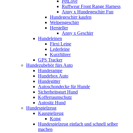
PetLove
Ruffwear Front Range Harness
Anny x Hundegeschirr Fun
Hundegeschirr kaufen
Welpengeschirr
Hersteller
Anny x Geschirr
Hundeleinen
Flexi Leine
Lederleine
Kurzführer
GPS Tracker
Hundezubehör fürs Auto
Hunderampe
Hundebox Auto
Hundegitter
Autoschondecke für Hunde
Sicherheitsgurt Hund
Kofferraumschutz
Autositz Hund
Hundespielzeug
Kauspielzeug
Kong
Hundespielzeug einfach und schnell selber
machen