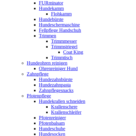
FURminator
Hundekamm
Flohkamm
Hundebürste
Hundeschermaschine
Fellpflege Handschuh
Trimmen
Trimmmesser
Trimmstriegel
Coat King
Trimmtisch
Hundeohren reinigen
Ohrenreiniger Hund
Zahnpflege
Hundezahnbürste
Hundezahnpasta
Zahnpflegesnacks
Pfotenpflege
Hundekrallen schneiden
Krallenschere
Krallenschleifer
Pfotenreiniger
Pfotenbalsam
Hundeschuhe
Hundesocken