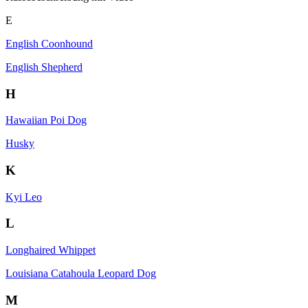
E
English Coonhound
English Shepherd
H
Hawaiian Poi Dog
Husky
K
Kyi Leo
L
Longhaired Whippet
Louisiana Catahoula Leopard Dog
M