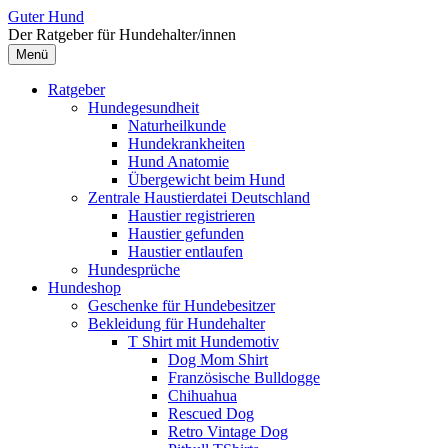
Zum
Guter Hund
Inhalt
Der Ratgeber für Hundehalter/innen
überspringen
Menü
Ratgeber
Hundegesundheit
Naturheilkunde
Hundekrankheiten
Hund Anatomie
Übergewicht beim Hund
Zentrale Haustierdatei Deutschland
Haustier registrieren
Haustier gefunden
Haustier entlaufen
Hundesprüche
Hundeshop
Geschenke für Hundebesitzer
Bekleidung für Hundehalter
T Shirt mit Hundemotiv
Dog Mom Shirt
Französische Bulldogge
Chihuahua
Rescued Dog
Retro Vintage Dog