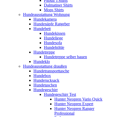
Pitbull TShirts
Dalmatiner Shirts
Mops Shirts
Hundeausstattung Wohnung
Hundekamera
Hundenäpfe Ratgeber
Hundebett
Hundekissen
Hundeliege
Hundesofa
Hundehöhle
Hundetreppe
Hundetreppe selber bauen
Hundeklo
Hundeausstattung draußen
Hundetransporttasche
Hundebox
Hunderucksack
Hundetaschen
Hundegeschirr
Hundegeschirr Test
Hunter Neopren Vario Quick
Hunter Neopren Expert
Hunter Neopren Ranger
Professional