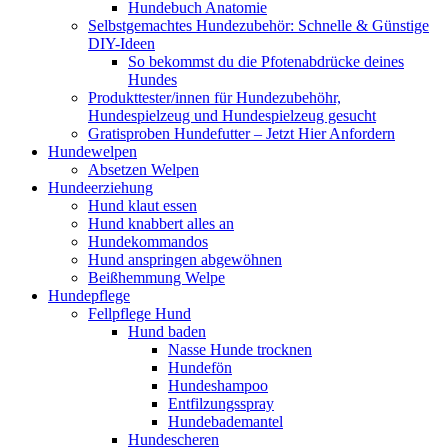
Hundebuch Anatomie
Selbstgemachtes Hundezubehör: Schnelle & Günstige
DIY-Ideen
So bekommst du die Pfotenabdrücke deines
Hundes
Produkttester/innen für Hundezubehöhr,
Hundespielzeug und Hundespielzeug gesucht
Gratisproben Hundefutter – Jetzt Hier Anfordern
Hundewelpen
Absetzen Welpen
Hundeerziehung
Hund klaut essen
Hund knabbert alles an
Hundekommandos
Hund anspringen abgewöhnen
Beißhemmung Welpe
Hundepflege
Fellpflege Hund
Hund baden
Nasse Hunde trocknen
Hundefön
Hundeshampoo
Entfilzungsspray
Hundebademantel
Hundescheren