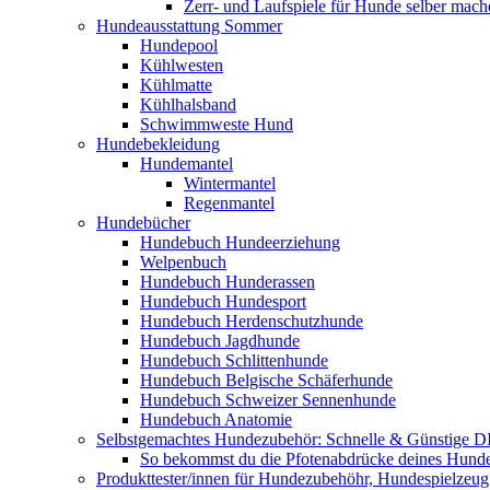
Zerr- und Laufspiele für Hunde selber mach
Hundeausstattung Sommer
Hundepool
Kühlwesten
Kühlmatte
Kühlhalsband
Schwimmweste Hund
Hundebekleidung
Hundemantel
Wintermantel
Regenmantel
Hundebücher
Hundebuch Hundeerziehung
Welpenbuch
Hundebuch Hunderassen
Hundebuch Hundesport
Hundebuch Herdenschutzhunde
Hundebuch Jagdhunde
Hundebuch Schlittenhunde
Hundebuch Belgische Schäferhunde
Hundebuch Schweizer Sennenhunde
Hundebuch Anatomie
Selbstgemachtes Hundezubehör: Schnelle & Günstige D
So bekommst du die Pfotenabdrücke deines Hund
Produkttester/innen für Hundezubehöhr, Hundespielzeu