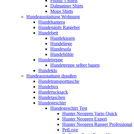
Pitbull TShirts
Dalmatiner Shirts
Mops Shirts
Hundeausstattung Wohnung
Hundekamera
Hundenäpfe Ratgeber
Hundebett
Hundekissen
Hundeliege
Hundesofa
Hundehöhle
Hundetreppe
Hundetreppe selber bauen
Hundeklo
Hundeausstattung draußen
Hundetransporttasche
Hundebox
Hunderucksack
Hundetaschen
Hundegeschirr
Hundegeschirr Test
Hunter Neopren Vario Quick
Hunter Neopren Expert
Hunter Neopren Ranger Professional
PetLove