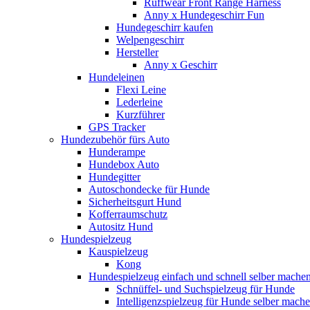
Ruffwear Front Range Harness
Anny x Hundegeschirr Fun
Hundegeschirr kaufen
Welpengeschirr
Hersteller
Anny x Geschirr
Hundeleinen
Flexi Leine
Lederleine
Kurzführer
GPS Tracker
Hundezubehör fürs Auto
Hunderampe
Hundebox Auto
Hundegitter
Autoschondecke für Hunde
Sicherheitsgurt Hund
Kofferraumschutz
Autositz Hund
Hundespielzeug
Kauspielzeug
Kong
Hundespielzeug einfach und schnell selber mache
Schnüffel- und Suchspielzeug für Hunde
Intelligenzspielzeug für Hunde selber mach