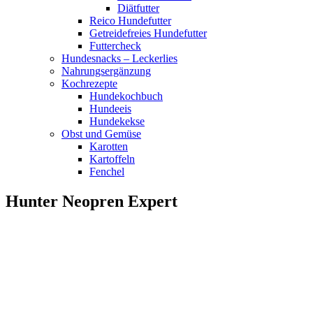
Diätfutter
Reico Hundefutter
Getreidefreies Hundefutter
Futtercheck
Hundesnacks – Leckerlies
Nahrungsergänzung
Kochrezepte
Hundekochbuch
Hundeeis
Hundekekse
Obst und Gemüse
Karotten
Kartoffeln
Fenchel
Hunter Neopren Expert