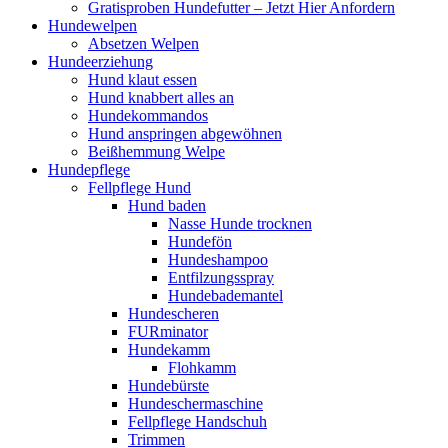
Gratisproben Hundefutter – Jetzt Hier Anfordern
Hundewelpen
Absetzen Welpen
Hundeerziehung
Hund klaut essen
Hund knabbert alles an
Hundekommandos
Hund anspringen abgewöhnen
Beißhemmung Welpe
Hundepflege
Fellpflege Hund
Hund baden
Nasse Hunde trocknen
Hundefön
Hundeshampoo
Entfilzungsspray
Hundebademantel
Hundescheren
FURminator
Hundekamm
Flohkamm
Hundebürste
Hundeschermaschine
Fellpflege Handschuh
Trimmen