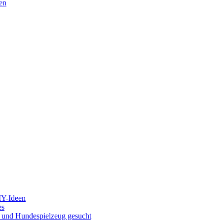
en
IY-Ideen
es
g und Hundespielzeug gesucht