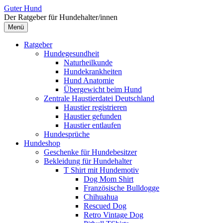
Zum
Guter Hund
Inhalt
Der Ratgeber für Hundehalter/innen
überspringen
Menü
Ratgeber
Hundegesundheit
Naturheilkunde
Hundekrankheiten
Hund Anatomie
Übergewicht beim Hund
Zentrale Haustierdatei Deutschland
Haustier registrieren
Haustier gefunden
Haustier entlaufen
Hundesprüche
Hundeshop
Geschenke für Hundebesitzer
Bekleidung für Hundehalter
T Shirt mit Hundemotiv
Dog Mom Shirt
Französische Bulldogge
Chihuahua
Rescued Dog
Retro Vintage Dog