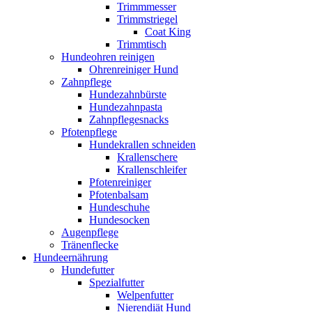
Trimmmesser
Trimmstriegel
Coat King
Trimmtisch
Hundeohren reinigen
Ohrenreiniger Hund
Zahnpflege
Hundezahnbürste
Hundezahnpasta
Zahnpflegesnacks
Pfotenpflege
Hundekrallen schneiden
Krallenschere
Krallenschleifer
Pfotenreiniger
Pfotenbalsam
Hundeschuhe
Hundesocken
Augenpflege
Tränenflecke
Hundeernährung
Hundefutter
Spezialfutter
Welpenfutter
Nierendiät Hund