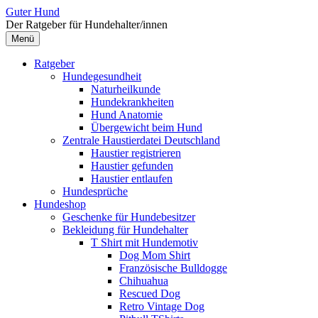
Zum
Guter Hund
Inhalt
Der Ratgeber für Hundehalter/innen
überspringen
Menü
Ratgeber
Hundegesundheit
Naturheilkunde
Hundekrankheiten
Hund Anatomie
Übergewicht beim Hund
Zentrale Haustierdatei Deutschland
Haustier registrieren
Haustier gefunden
Haustier entlaufen
Hundesprüche
Hundeshop
Geschenke für Hundebesitzer
Bekleidung für Hundehalter
T Shirt mit Hundemotiv
Dog Mom Shirt
Französische Bulldogge
Chihuahua
Rescued Dog
Retro Vintage Dog