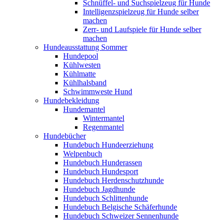
Schnüffel- und Suchspielzeug für Hunde
Intelligenzspielzeug für Hunde selber
machen
Zerr- und Laufspiele für Hunde selber
machen
Hundeausstattung Sommer
Hundepool
Kühlwesten
Kühlmatte
Kühlhalsband
Schwimmweste Hund
Hundebekleidung
Hundemantel
Wintermantel
Regenmantel
Hundebücher
Hundebuch Hundeerziehung
Welpenbuch
Hundebuch Hunderassen
Hundebuch Hundesport
Hundebuch Herdenschutzhunde
Hundebuch Jagdhunde
Hundebuch Schlittenhunde
Hundebuch Belgische Schäferhunde
Hundebuch Schweizer Sennenhunde