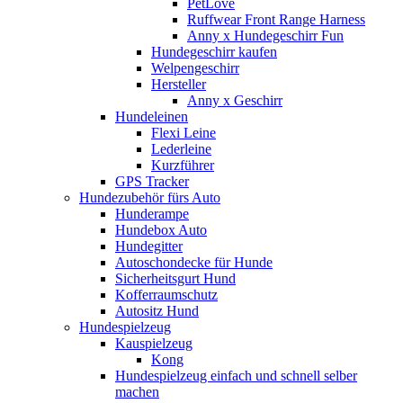
PetLove
Ruffwear Front Range Harness
Anny x Hundegeschirr Fun
Hundegeschirr kaufen
Welpengeschirr
Hersteller
Anny x Geschirr
Hundeleinen
Flexi Leine
Lederleine
Kurzführer
GPS Tracker
Hundezubehör fürs Auto
Hunderampe
Hundebox Auto
Hundegitter
Autoschondecke für Hunde
Sicherheitsgurt Hund
Kofferraumschutz
Autositz Hund
Hundespielzeug
Kauspielzeug
Kong
Hundespielzeug einfach und schnell selber
machen