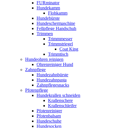
FURminator
Hundekamm
Flohkamm
Hundebürste
Hundeschermaschine
Fellpflege Handschuh
Trimmen
Trimmmesser
Trimmstriegel
Coat King
Trimmtisch
Hundeohren reinigen
Ohrenreiniger Hund
Zahnpflege
Hundezahnbürste
Hundezahnpasta
Zahnpflegesnacks
Pfotenpflege
Hundekrallen schneiden
Krallenschere
Krallenschleifer
Pfotenreiniger
Pfotenbalsam
Hundeschuhe
Hundesocken