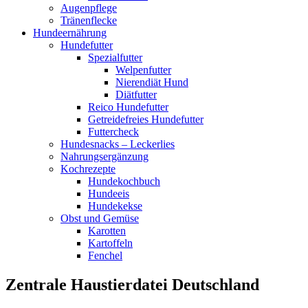
Augenpflege
Tränenflecke
Hundeernährung
Hundefutter
Spezialfutter
Welpenfutter
Nierendiät Hund
Diätfutter
Reico Hundefutter
Getreidefreies Hundefutter
Futtercheck
Hundesnacks – Leckerlies
Nahrungsergänzung
Kochrezepte
Hundekochbuch
Hundeeis
Hundekekse
Obst und Gemüse
Karotten
Kartoffeln
Fenchel
Zentrale Haustierdatei Deutschland