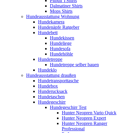
Pitbull TShirts
Dalmatiner Shirts
Mops Shirts
Hundeausstattung Wohnung
Hundekamera
Hundenäpfe Ratgeber
Hundebett
Hundekissen
Hundeliege
Hundesofa
Hundehöhle
Hundetreppe
Hundetreppe selber bauen
Hundeklo
Hundeausstattung draußen
Hundetransporttasche
Hundebox
Hunderucksack
Hundetaschen
Hundegeschirr
Hundegeschirr Test
Hunter Neopren Vario Quick
Hunter Neopren Expert
Hunter Neopren Ranger
Professional