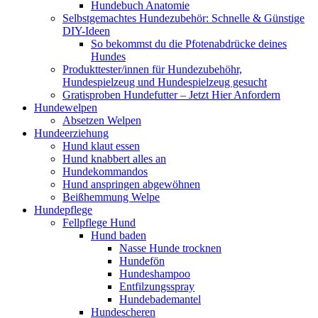
Hundebuch Anatomie
Selbstgemachtes Hundezubehör: Schnelle & Günstige
DIY-Ideen
So bekommst du die Pfotenabdrücke deines
Hundes
Produkttester/innen für Hundezubehöhr,
Hundespielzeug und Hundespielzeug gesucht
Gratisproben Hundefutter – Jetzt Hier Anfordern
Hundewelpen
Absetzen Welpen
Hundeerziehung
Hund klaut essen
Hund knabbert alles an
Hundekommandos
Hund anspringen abgewöhnen
Beißhemmung Welpe
Hundepflege
Fellpflege Hund
Hund baden
Nasse Hunde trocknen
Hundefön
Hundeshampoo
Entfilzungsspray
Hundebademantel
Hundescheren