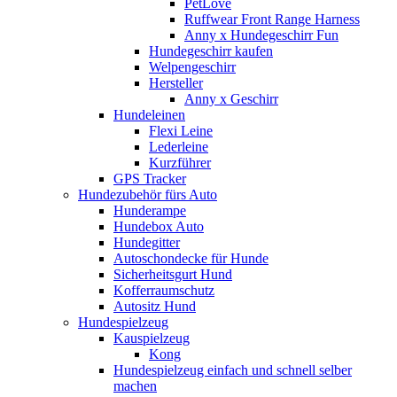
PetLove
Ruffwear Front Range Harness
Anny x Hundegeschirr Fun
Hundegeschirr kaufen
Welpengeschirr
Hersteller
Anny x Geschirr
Hundeleinen
Flexi Leine
Lederleine
Kurzführer
GPS Tracker
Hundezubehör fürs Auto
Hunderampe
Hundebox Auto
Hundegitter
Autoschondecke für Hunde
Sicherheitsgurt Hund
Kofferraumschutz
Autositz Hund
Hundespielzeug
Kauspielzeug
Kong
Hundespielzeug einfach und schnell selber
machen