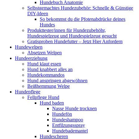
Hundebuch Anatomie
Selbstgemachtes Hundezubehör: Schnelle & Günstige
DIY-Ideen
So bekommst du die Pfotenabdrücke deines
Hundes
Produkttester/innen für Hundezubehöhr,
Hundespielzeug und Hundespielzeug gesucht
Gratisproben Hundefutter – Jetzt Hier Anfordern
Hundewelpen
Absetzen Welpen
Hundeerziehung
Hund klaut essen
Hund knabbert alles an
Hundekommandos
Hund anspringen abgewöhnen
Beißhemmung Welpe
Hundepflege
Fellpflege Hund
Hund baden
Nasse Hunde trocknen
Hundefön
Hundeshampoo
Entfilzungsspray
Hundebademantel
Hundescheren