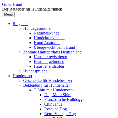
Zum
Guter Hund
Inhalt
Der Ratgeber für Hundehalter/innen
überspringen
Menü
Ratgeber
Hundegesundheit
Naturheilkunde
Hundekrankheiten
Hund Anatomie
Übergewicht beim Hund
Zentrale Haustierdatei Deutschland
Haustier registrieren
Haustier gefunden
Haustier entlaufen
Hundesprüche
Hundeshop
Geschenke für Hundebesitzer
Bekleidung für Hundehalter
T Shirt mit Hundemotiv
Dog Mom Shirt
Französische Bulldogge
Chihuahua
Rescued Dog
Retro Vintage Dog