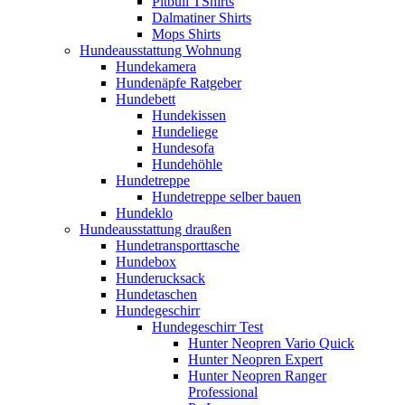
Pitbull TShirts
Dalmatiner Shirts
Mops Shirts
Hundeausstattung Wohnung
Hundekamera
Hundenäpfe Ratgeber
Hundebett
Hundekissen
Hundeliege
Hundesofa
Hundehöhle
Hundetreppe
Hundetreppe selber bauen
Hundeklo
Hundeausstattung draußen
Hundetransporttasche
Hundebox
Hunderucksack
Hundetaschen
Hundegeschirr
Hundegeschirr Test
Hunter Neopren Vario Quick
Hunter Neopren Expert
Hunter Neopren Ranger
Professional