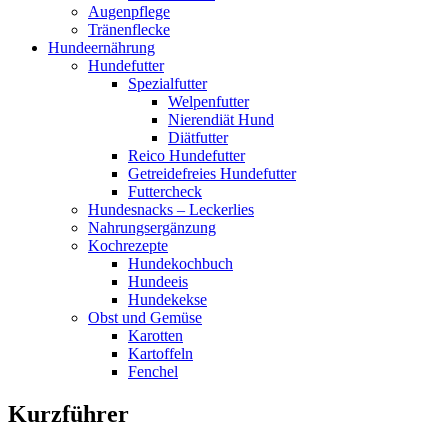
Augenpflege
Tränenflecke
Hundeernährung
Hundefutter
Spezialfutter
Welpenfutter
Nierendiät Hund
Diätfutter
Reico Hundefutter
Getreidefreies Hundefutter
Futtercheck
Hundesnacks – Leckerlies
Nahrungsergänzung
Kochrezepte
Hundekochbuch
Hundeeis
Hundekekse
Obst und Gemüse
Karotten
Kartoffeln
Fenchel
Kurzführer