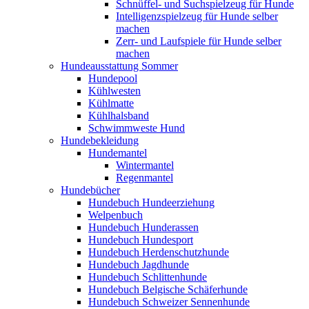
Schnüffel- und Suchspielzeug für Hunde
Intelligenzspielzeug für Hunde selber
machen
Zerr- und Laufspiele für Hunde selber
machen
Hundeausstattung Sommer
Hundepool
Kühlwesten
Kühlmatte
Kühlhalsband
Schwimmweste Hund
Hundebekleidung
Hundemantel
Wintermantel
Regenmantel
Hundebücher
Hundebuch Hundeerziehung
Welpenbuch
Hundebuch Hunderassen
Hundebuch Hundesport
Hundebuch Herdenschutzhunde
Hundebuch Jagdhunde
Hundebuch Schlittenhunde
Hundebuch Belgische Schäferhunde
Hundebuch Schweizer Sennenhunde