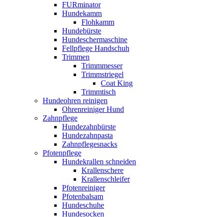
FURminator
Hundekamm
Flohkamm
Hundebürste
Hundeschermaschine
Fellpflege Handschuh
Trimmen
Trimmmesser
Trimmstriegel
Coat King
Trimmtisch
Hundeohren reinigen
Ohrenreiniger Hund
Zahnpflege
Hundezahnbürste
Hundezahnpasta
Zahnpflegesnacks
Pfotenpflege
Hundekrallen schneiden
Krallenschere
Krallenschleifer
Pfotenreiniger
Pfotenbalsam
Hundeschuhe
Hundesocken