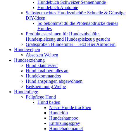
Hundebuch Schweizer Sennenhunde
Hundebuch Anatomie
Selbstgemachtes Hundezubehör: Schnelle & Günstige
DIY-Ideen
So bekommst du die Pfotenabdrücke deines
Hundes
Produkttester/innen für Hundezubehöhr,
Hundespielzeug und Hundespielzeug gesucht
Gratisproben Hundefutter – Jetzt Hier Anfordern
Hundewelpen
Absetzen Welpen
Hundeerziehung
Hund klaut essen
Hund knabbert alles an
Hundekommandos
Hund anspringen abgewöhnen
Beißhemmung Welpe
Hundepflege
Fellpflege Hund
Hund baden
Nasse Hunde trocknen
Hundefön
Hundeshampoo
Entfilzungsspray
Hundebademantel