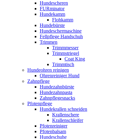
Hundescheren
FURminator
Hundekamm
Flohkamm
Hundebürste
Hundeschermaschine
Fellpflege Handschuh
Trimmen
Trimmmesser
Trimmstriegel
Coat King
Trimmtisch
Hundeohren reinigen
Ohrenreiniger Hund
Zahnpflege
Hundezahnbürste
Hundezahnpasta
Zahnpflegesnacks
Pfotenpflege
Hundekrallen schneiden
Krallenschere
Krallenschleifer
Pfotenreiniger
Pfotenbalsam
Hundeschuhe