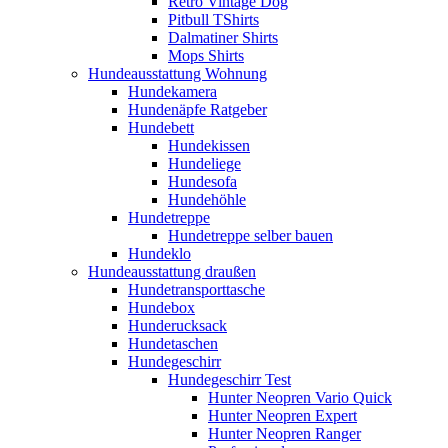
Retro Vintage Dog
Pitbull TShirts
Dalmatiner Shirts
Mops Shirts
Hundeausstattung Wohnung
Hundekamera
Hundenäpfe Ratgeber
Hundebett
Hundekissen
Hundeliege
Hundesofa
Hundehöhle
Hundetreppe
Hundetreppe selber bauen
Hundeklo
Hundeausstattung draußen
Hundetransporttasche
Hundebox
Hunderucksack
Hundetaschen
Hundegeschirr
Hundegeschirr Test
Hunter Neopren Vario Quick
Hunter Neopren Expert
Hunter Neopren Ranger