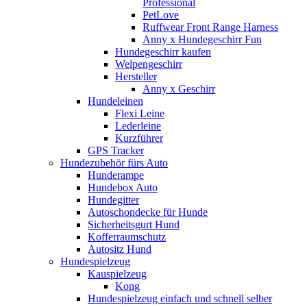
Professional
PetLove
Ruffwear Front Range Harness
Anny x Hundegeschirr Fun
Hundegeschirr kaufen
Welpengeschirr
Hersteller
Anny x Geschirr
Hundeleinen
Flexi Leine
Lederleine
Kurzführer
GPS Tracker
Hundezubehör fürs Auto
Hunderampe
Hundebox Auto
Hundegitter
Autoschondecke für Hunde
Sicherheitsgurt Hund
Kofferraumschutz
Autositz Hund
Hundespielzeug
Kauspielzeug
Kong
Hundespielzeug einfach und schnell selber