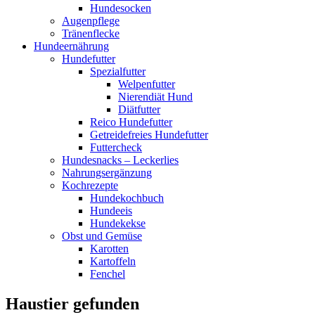
Hundesocken
Augenpflege
Tränenflecke
Hundeernährung
Hundefutter
Spezialfutter
Welpenfutter
Nierendiät Hund
Diätfutter
Reico Hundefutter
Getreidefreies Hundefutter
Futtercheck
Hundesnacks – Leckerlies
Nahrungsergänzung
Kochrezepte
Hundekochbuch
Hundeeis
Hundekekse
Obst und Gemüse
Karotten
Kartoffeln
Fenchel
Haustier gefunden