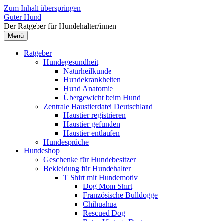
Zum Inhalt überspringen
Guter Hund
Der Ratgeber für Hundehalter/innen
Menü
Ratgeber
Hundegesundheit
Naturheilkunde
Hundekrankheiten
Hund Anatomie
Übergewicht beim Hund
Zentrale Haustierdatei Deutschland
Haustier registrieren
Haustier gefunden
Haustier entlaufen
Hundesprüche
Hundeshop
Geschenke für Hundebesitzer
Bekleidung für Hundehalter
T Shirt mit Hundemotiv
Dog Mom Shirt
Französische Bulldogge
Chihuahua
Rescued Dog