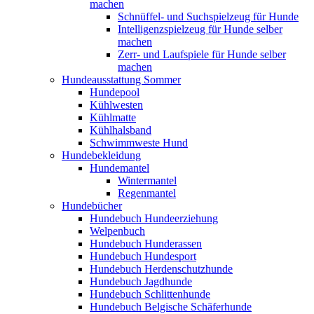
machen
Schnüffel- und Suchspielzeug für Hunde
Intelligenzspielzeug für Hunde selber
machen
Zerr- und Laufspiele für Hunde selber
machen
Hundeausstattung Sommer
Hundepool
Kühlwesten
Kühlmatte
Kühlhalsband
Schwimmweste Hund
Hundebekleidung
Hundemantel
Wintermantel
Regenmantel
Hundebücher
Hundebuch Hundeerziehung
Welpenbuch
Hundebuch Hunderassen
Hundebuch Hundesport
Hundebuch Herdenschutzhunde
Hundebuch Jagdhunde
Hundebuch Schlittenhunde
Hundebuch Belgische Schäferhunde