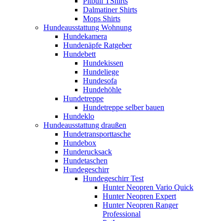
Pitbull TShirts
Dalmatiner Shirts
Mops Shirts
Hundeausstattung Wohnung
Hundekamera
Hundenäpfe Ratgeber
Hundebett
Hundekissen
Hundeliege
Hundesofa
Hundehöhle
Hundetreppe
Hundetreppe selber bauen
Hundeklo
Hundeausstattung draußen
Hundetransporttasche
Hundebox
Hunderucksack
Hundetaschen
Hundegeschirr
Hundegeschirr Test
Hunter Neopren Vario Quick
Hunter Neopren Expert
Hunter Neopren Ranger
Professional