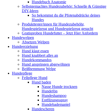
Hundebuch Anatomie
Selbstgemachtes Hundezubehör: Schnelle & Günstige
DIY-Ideen
So bekommst du die Pfotenabdrücke deines
Hundes
Produkttester/innen für Hundezubehöhr,
Hundespielzeug und Hundespielzeug gesucht
Gratisproben Hundefutter – Jetzt Hier Anfordern
Hundewelpen
Absetzen Welpen
Hundeerziehung
Hund klaut essen
Hund knabbert alles an
Hundekommandos
Hund anspringen abgewöhnen
Beißhemmung Welpe
Hundepflege
Fellpflege Hund
Hund baden
Nasse Hunde trocknen
Hundefön
Hundeshampoo
Entfilzungsspray
Hundebademantel
Hundescheren