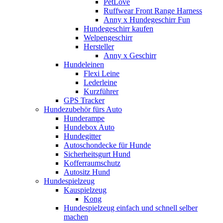
PetLove
Ruffwear Front Range Harness
Anny x Hundegeschirr Fun
Hundegeschirr kaufen
Welpengeschirr
Hersteller
Anny x Geschirr
Hundeleinen
Flexi Leine
Lederleine
Kurzführer
GPS Tracker
Hundezubehör fürs Auto
Hunderampe
Hundebox Auto
Hundegitter
Autoschondecke für Hunde
Sicherheitsgurt Hund
Kofferraumschutz
Autositz Hund
Hundespielzeug
Kauspielzeug
Kong
Hundespielzeug einfach und schnell selber
machen