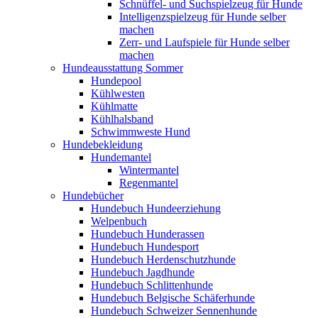
Schnüffel- und Suchspielzeug für Hunde
Intelligenzspielzeug für Hunde selber
machen
Zerr- und Laufspiele für Hunde selber
machen
Hundeausstattung Sommer
Hundepool
Kühlwesten
Kühlmatte
Kühlhalsband
Schwimmweste Hund
Hundebekleidung
Hundemantel
Wintermantel
Regenmantel
Hundebücher
Hundebuch Hundeerziehung
Welpenbuch
Hundebuch Hunderassen
Hundebuch Hundesport
Hundebuch Herdenschutzhunde
Hundebuch Jagdhunde
Hundebuch Schlittenhunde
Hundebuch Belgische Schäferhunde
Hundebuch Schweizer Sennenhunde