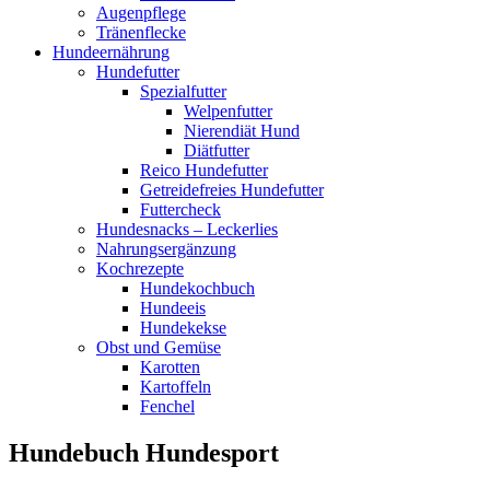
Augenpflege
Tränenflecke
Hundeernährung
Hundefutter
Spezialfutter
Welpenfutter
Nierendiät Hund
Diätfutter
Reico Hundefutter
Getreidefreies Hundefutter
Futtercheck
Hundesnacks – Leckerlies
Nahrungsergänzung
Kochrezepte
Hundekochbuch
Hundeeis
Hundekekse
Obst und Gemüse
Karotten
Kartoffeln
Fenchel
Hundebuch Hundesport