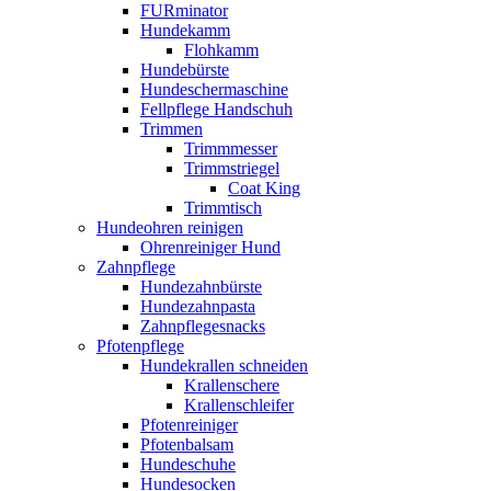
FURminator
Hundekamm
Flohkamm
Hundebürste
Hundeschermaschine
Fellpflege Handschuh
Trimmen
Trimmmesser
Trimmstriegel
Coat King
Trimmtisch
Hundeohren reinigen
Ohrenreiniger Hund
Zahnpflege
Hundezahnbürste
Hundezahnpasta
Zahnpflegesnacks
Pfotenpflege
Hundekrallen schneiden
Krallenschere
Krallenschleifer
Pfotenreiniger
Pfotenbalsam
Hundeschuhe
Hundesocken