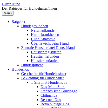
Zum
Guter Hund
Inhalt
Der Ratgeber für Hundehalter/innen
überspringen
Menü
Ratgeber
Hundegesundheit
Naturheilkunde
Hundekrankheiten
Hund Anatomie
Übergewicht beim Hund
Zentrale Haustierdatei Deutschland
Haustier registrieren
Haustier gefunden
Haustier entlaufen
Hundesprüche
Hundeshop
Geschenke für Hundebesitzer
Bekleidung für Hundehalter
T Shirt mit Hundemotiv
Dog Mom Shirt
Französische Bulldogge
Chihuahua
Rescued Dog
Retro Vintage Dog