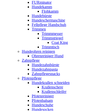
FURminator
Hundekamm
Flohkamm
Hundebürste
Hundeschermaschine
Fellpflege Handschuh
Trimmen
Trimmmesser
Trimmstriegel
Coat King
Trimmtisch
Hundeohren reinigen
Ohrenreiniger Hund
Zahnpflege
Hundezahnbürste
Hundezahnpasta
Zahnpflegesnacks
Pfotenpflege
Hundekrallen schneiden
Krallenschere
Krallenschleifer
Pfotenreiniger
Pfotenbalsam
Hundeschuhe
Hundesocken