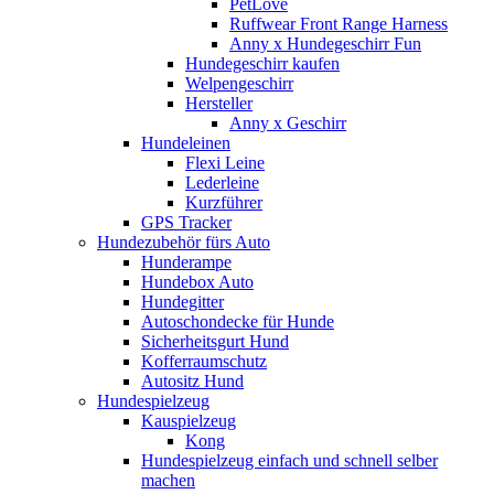
PetLove
Ruffwear Front Range Harness
Anny x Hundegeschirr Fun
Hundegeschirr kaufen
Welpengeschirr
Hersteller
Anny x Geschirr
Hundeleinen
Flexi Leine
Lederleine
Kurzführer
GPS Tracker
Hundezubehör fürs Auto
Hunderampe
Hundebox Auto
Hundegitter
Autoschondecke für Hunde
Sicherheitsgurt Hund
Kofferraumschutz
Autositz Hund
Hundespielzeug
Kauspielzeug
Kong
Hundespielzeug einfach und schnell selber
machen