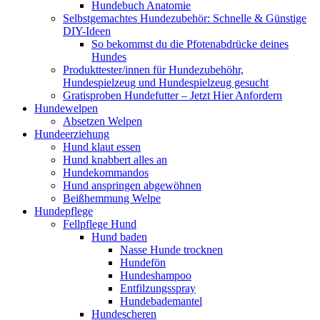
Hundebuch Anatomie
Selbstgemachtes Hundezubehör: Schnelle & Günstige
DIY-Ideen
So bekommst du die Pfotenabdrücke deines
Hundes
Produkttester/innen für Hundezubehöhr,
Hundespielzeug und Hundespielzeug gesucht
Gratisproben Hundefutter – Jetzt Hier Anfordern
Hundewelpen
Absetzen Welpen
Hundeerziehung
Hund klaut essen
Hund knabbert alles an
Hundekommandos
Hund anspringen abgewöhnen
Beißhemmung Welpe
Hundepflege
Fellpflege Hund
Hund baden
Nasse Hunde trocknen
Hundefön
Hundeshampoo
Entfilzungsspray
Hundebademantel
Hundescheren