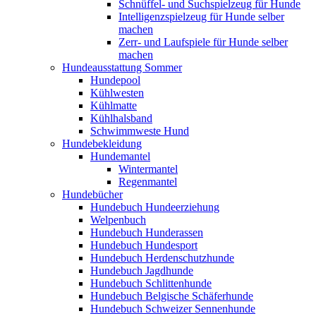
Schnüffel- und Suchspielzeug für Hunde
Intelligenzspielzeug für Hunde selber
machen
Zerr- und Laufspiele für Hunde selber
machen
Hundeausstattung Sommer
Hundepool
Kühlwesten
Kühlmatte
Kühlhalsband
Schwimmweste Hund
Hundebekleidung
Hundemantel
Wintermantel
Regenmantel
Hundebücher
Hundebuch Hundeerziehung
Welpenbuch
Hundebuch Hunderassen
Hundebuch Hundesport
Hundebuch Herdenschutzhunde
Hundebuch Jagdhunde
Hundebuch Schlittenhunde
Hundebuch Belgische Schäferhunde
Hundebuch Schweizer Sennenhunde