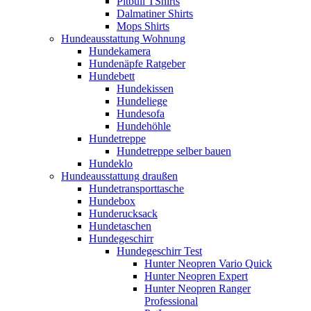
Pitbull TShirts
Dalmatiner Shirts
Mops Shirts
Hundeausstattung Wohnung
Hundekamera
Hundenäpfe Ratgeber
Hundebett
Hundekissen
Hundeliege
Hundesofa
Hundehöhle
Hundetreppe
Hundetreppe selber bauen
Hundeklo
Hundeausstattung draußen
Hundetransporttasche
Hundebox
Hunderucksack
Hundetaschen
Hundegeschirr
Hundegeschirr Test
Hunter Neopren Vario Quick
Hunter Neopren Expert
Hunter Neopren Ranger
Professional