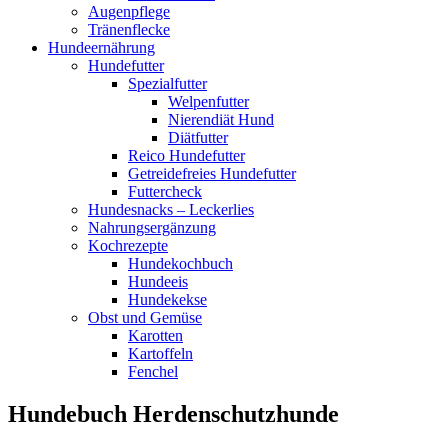
Augenpflege
Tränenflecke
Hundeernährung
Hundefutter
Spezialfutter
Welpenfutter
Nierendiät Hund
Diätfutter
Reico Hundefutter
Getreidefreies Hundefutter
Futtercheck
Hundesnacks – Leckerlies
Nahrungsergänzung
Kochrezepte
Hundekochbuch
Hundeeis
Hundekekse
Obst und Gemüse
Karotten
Kartoffeln
Fenchel
Hundebuch Herdenschutzhunde