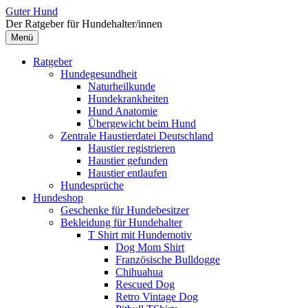
Zum
Guter Hund
Inhalt
Der Ratgeber für Hundehalter/innen
überspringen
Menü
Ratgeber
Hundegesundheit
Naturheilkunde
Hundekrankheiten
Hund Anatomie
Übergewicht beim Hund
Zentrale Haustierdatei Deutschland
Haustier registrieren
Haustier gefunden
Haustier entlaufen
Hundesprüche
Hundeshop
Geschenke für Hundebesitzer
Bekleidung für Hundehalter
T Shirt mit Hundemotiv
Dog Mom Shirt
Französische Bulldogge
Chihuahua
Rescued Dog
Retro Vintage Dog