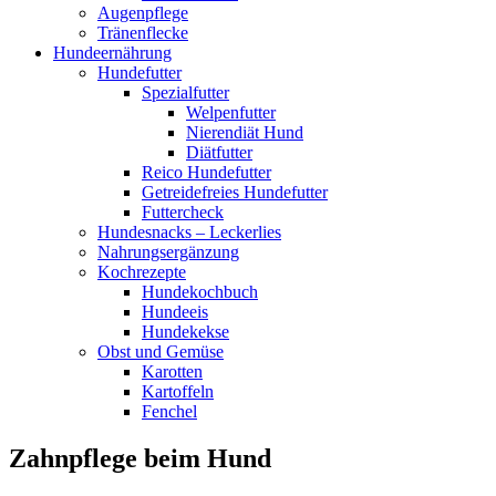
Augenpflege
Tränenflecke
Hundeernährung
Hundefutter
Spezialfutter
Welpenfutter
Nierendiät Hund
Diätfutter
Reico Hundefutter
Getreidefreies Hundefutter
Futtercheck
Hundesnacks – Leckerlies
Nahrungsergänzung
Kochrezepte
Hundekochbuch
Hundeeis
Hundekekse
Obst und Gemüse
Karotten
Kartoffeln
Fenchel
Zahnpflege beim Hund