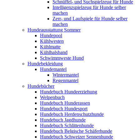
Schnüffel- und Suchspielzeug für Hunde
Intelligenzspielzeug für Hunde selber
machen
Zerr- und Laufspiele für Hunde selber
machen
Hundeausstattung Sommer
Hundepool
Kühlwesten
Kühlmatte
Kühlhalsband
Schwimmweste Hund
Hundebekleidung
Hundemantel
Wintermantel
Regenmantel
Hundebücher
Hundebuch Hundeerziehung
Welpenbuch
Hundebuch Hunderassen
Hundebuch Hundesport
Hundebuch Herdenschutzhunde
Hundebuch Jagdhunde
Hundebuch Schlittenhunde
Hundebuch Belgische Schäferhunde
Hundebuch Schweizer Sennenhunde