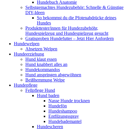
Hundebuch Anatomie
Selbstgemachtes Hundezubehör: Schnelle & Günstige
DIY-Ideen
So bekommst du die Pfotenabdrücke deines
Hundes
Produkttester/innen für Hundezubehöhr,
Hundespielzeug und Hundespielzeug gesucht
Gratisproben Hundefutter – Jetzt Hier Anfordern
Hundewelpen
Absetzen Welpen
Hundeerziehung
Hund klaut essen
Hund knabbert alles an
Hundekommandos
Hund anspringen abgewöhnen
Beißhemmung Welpe
Hundepflege
Fellpflege Hund
Hund baden
Nasse Hunde trocknen
Hundefön
Hundeshampoo
Entfilzungsspray
Hundebademantel
Hundescheren