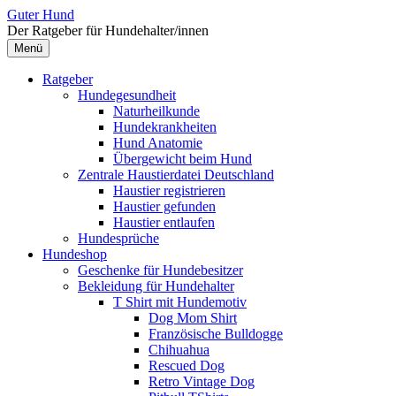
Zum
Guter Hund
Inhalt
Der Ratgeber für Hundehalter/innen
überspringen
Menü
Ratgeber
Hundegesundheit
Naturheilkunde
Hundekrankheiten
Hund Anatomie
Übergewicht beim Hund
Zentrale Haustierdatei Deutschland
Haustier registrieren
Haustier gefunden
Haustier entlaufen
Hundesprüche
Hundeshop
Geschenke für Hundebesitzer
Bekleidung für Hundehalter
T Shirt mit Hundemotiv
Dog Mom Shirt
Französische Bulldogge
Chihuahua
Rescued Dog
Retro Vintage Dog