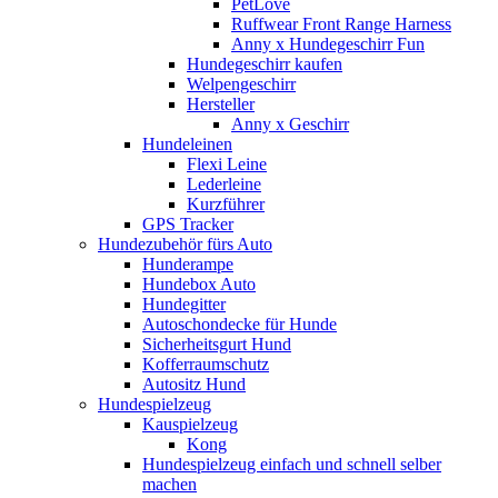
PetLove
Ruffwear Front Range Harness
Anny x Hundegeschirr Fun
Hundegeschirr kaufen
Welpengeschirr
Hersteller
Anny x Geschirr
Hundeleinen
Flexi Leine
Lederleine
Kurzführer
GPS Tracker
Hundezubehör fürs Auto
Hunderampe
Hundebox Auto
Hundegitter
Autoschondecke für Hunde
Sicherheitsgurt Hund
Kofferraumschutz
Autositz Hund
Hundespielzeug
Kauspielzeug
Kong
Hundespielzeug einfach und schnell selber
machen