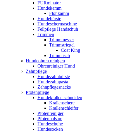
FURminator
Hundekamm
Flohkamm
Hundebürste
Hundeschermaschine
Fellpflege Handschuh
Trimmen
Trimmmesser
Trimmstriegel
Coat King
Trimmtisch
Hundeohren reinigen
Ohrenreiniger Hund
Zahnpflege
Hundezahnbürste
Hundezahnpasta
Zahnpflegesnacks
Pfotenpflege
Hundekrallen schneiden
Krallenschere
Krallenschleifer
Pfotenreiniger
Pfotenbalsam
Hundeschuhe
Hundesocken