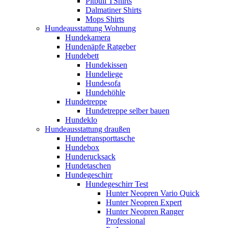
Pitbull TShirts
Dalmatiner Shirts
Mops Shirts
Hundeausstattung Wohnung
Hundekamera
Hundenäpfe Ratgeber
Hundebett
Hundekissen
Hundeliege
Hundesofa
Hundehöhle
Hundetreppe
Hundetreppe selber bauen
Hundeklo
Hundeausstattung draußen
Hundetransporttasche
Hundebox
Hunderucksack
Hundetaschen
Hundegeschirr
Hundegeschirr Test
Hunter Neopren Vario Quick
Hunter Neopren Expert
Hunter Neopren Ranger
Professional