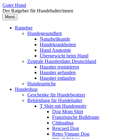
Zum
Guter Hund
Inhalt
Der Ratgeber für Hundehalter/innen
überspringen
Menü
Ratgeber
Hundegesundheit
Naturheilkunde
Hundekrankheiten
Hund Anatomie
Übergewicht beim Hund
Zentrale Haustierdatei Deutschland
Haustier registrieren
Haustier gefunden
Haustier entlaufen
Hundesprüche
Hundeshop
Geschenke für Hundebesitzer
Bekleidung für Hundehalter
T Shirt mit Hundemotiv
Dog Mom Shirt
Französische Bulldogge
Chihuahua
Rescued Dog
Retro Vintage Dog