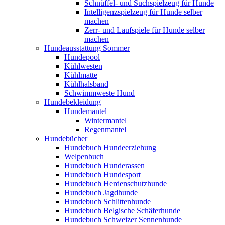
Schnüffel- und Suchspielzeug für Hunde
Intelligenzspielzeug für Hunde selber
machen
Zerr- und Laufspiele für Hunde selber
machen
Hundeausstattung Sommer
Hundepool
Kühlwesten
Kühlmatte
Kühlhalsband
Schwimmweste Hund
Hundebekleidung
Hundemantel
Wintermantel
Regenmantel
Hundebücher
Hundebuch Hundeerziehung
Welpenbuch
Hundebuch Hunderassen
Hundebuch Hundesport
Hundebuch Herdenschutzhunde
Hundebuch Jagdhunde
Hundebuch Schlittenhunde
Hundebuch Belgische Schäferhunde
Hundebuch Schweizer Sennenhunde