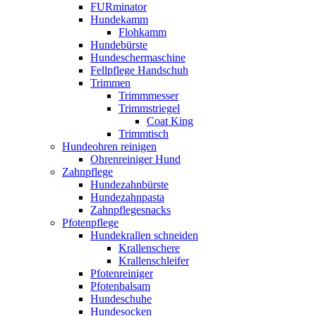
FURminator
Hundekamm
Flohkamm
Hundebürste
Hundeschermaschine
Fellpflege Handschuh
Trimmen
Trimmmesser
Trimmstriegel
Coat King
Trimmtisch
Hundeohren reinigen
Ohrenreiniger Hund
Zahnpflege
Hundezahnbürste
Hundezahnpasta
Zahnpflegesnacks
Pfotenpflege
Hundekrallen schneiden
Krallenschere
Krallenschleifer
Pfotenreiniger
Pfotenbalsam
Hundeschuhe
Hundesocken