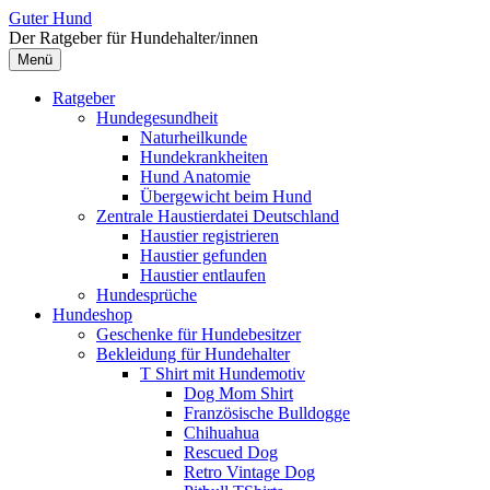
Zum
Guter Hund
Inhalt
Der Ratgeber für Hundehalter/innen
überspringen
Menü
Ratgeber
Hundegesundheit
Naturheilkunde
Hundekrankheiten
Hund Anatomie
Übergewicht beim Hund
Zentrale Haustierdatei Deutschland
Haustier registrieren
Haustier gefunden
Haustier entlaufen
Hundesprüche
Hundeshop
Geschenke für Hundebesitzer
Bekleidung für Hundehalter
T Shirt mit Hundemotiv
Dog Mom Shirt
Französische Bulldogge
Chihuahua
Rescued Dog
Retro Vintage Dog