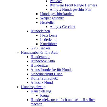
PetLove
Ruffwear Front Range Harness
Anny x Hundegeschirr Fun
Hundegeschirr kaufen
Welpengeschirr
Hersteller
Anny x Geschirr
Hundeleinen
Flexi Leine
Lederleine
Kurzführer
GPS Tracker
Hundezubehör fürs Auto
Hunderampe
Hundebox Auto
Hundegitter
Autoschondecke für Hunde
Sicherheitsgurt Hund
Kofferraumschutz
Autositz Hund
Hundespielzeug
Kauspielzeug
Kong
Hundespielzeug einfach und schnell selber
machen