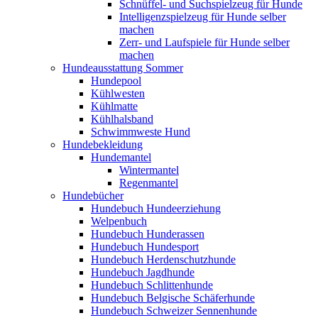
Schnüffel- und Suchspielzeug für Hunde
Intelligenzspielzeug für Hunde selber
machen
Zerr- und Laufspiele für Hunde selber
machen
Hundeausstattung Sommer
Hundepool
Kühlwesten
Kühlmatte
Kühlhalsband
Schwimmweste Hund
Hundebekleidung
Hundemantel
Wintermantel
Regenmantel
Hundebücher
Hundebuch Hundeerziehung
Welpenbuch
Hundebuch Hunderassen
Hundebuch Hundesport
Hundebuch Herdenschutzhunde
Hundebuch Jagdhunde
Hundebuch Schlittenhunde
Hundebuch Belgische Schäferhunde
Hundebuch Schweizer Sennenhunde