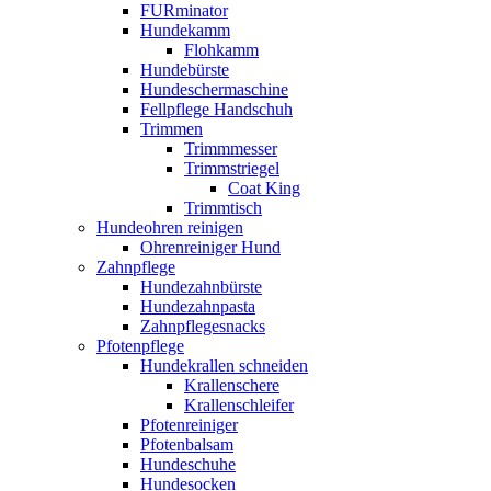
FURminator
Hundekamm
Flohkamm
Hundebürste
Hundeschermaschine
Fellpflege Handschuh
Trimmen
Trimmmesser
Trimmstriegel
Coat King
Trimmtisch
Hundeohren reinigen
Ohrenreiniger Hund
Zahnpflege
Hundezahnbürste
Hundezahnpasta
Zahnpflegesnacks
Pfotenpflege
Hundekrallen schneiden
Krallenschere
Krallenschleifer
Pfotenreiniger
Pfotenbalsam
Hundeschuhe
Hundesocken