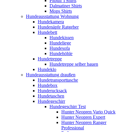
Pitbull TShirts
Dalmatiner Shirts
Mops Shirts
Hundeausstattung Wohnung
Hundekamera
Hundenäpfe Ratgeber
Hundebett
Hundekissen
Hundeliege
Hundesofa
Hundehöhle
Hundetreppe
Hundetreppe selber bauen
Hundeklo
Hundeausstattung draußen
Hundetransporttasche
Hundebox
Hunderucksack
Hundetaschen
Hundegeschirr
Hundegeschirr Test
Hunter Neopren Vario Quick
Hunter Neopren Expert
Hunter Neopren Ranger
Professional