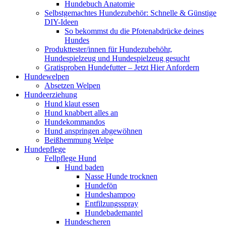
Hundebuch Anatomie
Selbstgemachtes Hundezubehör: Schnelle & Günstige
DIY-Ideen
So bekommst du die Pfotenabdrücke deines
Hundes
Produkttester/innen für Hundezubehöhr,
Hundespielzeug und Hundespielzeug gesucht
Gratisproben Hundefutter – Jetzt Hier Anfordern
Hundewelpen
Absetzen Welpen
Hundeerziehung
Hund klaut essen
Hund knabbert alles an
Hundekommandos
Hund anspringen abgewöhnen
Beißhemmung Welpe
Hundepflege
Fellpflege Hund
Hund baden
Nasse Hunde trocknen
Hundefön
Hundeshampoo
Entfilzungsspray
Hundebademantel
Hundescheren