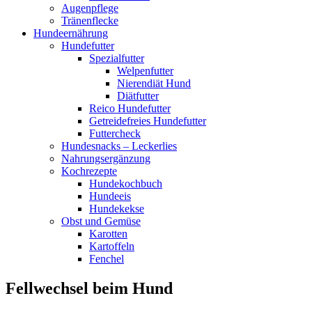
Augenpflege
Tränenflecke
Hundeernährung
Hundefutter
Spezialfutter
Welpenfutter
Nierendiät Hund
Diätfutter
Reico Hundefutter
Getreidefreies Hundefutter
Futtercheck
Hundesnacks – Leckerlies
Nahrungsergänzung
Kochrezepte
Hundekochbuch
Hundeeis
Hundekekse
Obst und Gemüse
Karotten
Kartoffeln
Fenchel
Fellwechsel beim Hund