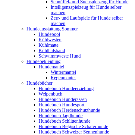
Schnüffel- und Suchspielzeug für Hunde
Intelligenzspielzeug für Hunde selber
machen
Zerr- und Laufspiele für Hunde selber
machen
Hundeausstattung Sommer
Hundepool
Kühlwesten
Kühlmatte
Kühlhalsband
Schwimmweste Hund
Hundebekleidung
Hundemantel
Wintermantel
Regenmantel
Hundebücher
Hundebuch Hundeerziehung
Welpenbuch
Hundebuch Hunderassen
Hundebuch Hundesport
Hundebuch Herdenschutzhunde
Hundebuch Jagdhunde
Hundebuch Schlittenhunde
Hundebuch Belgische Schäferhunde
Hundebuch Schweizer Sennenhunde