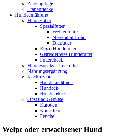
Augenpflege
Tränenflecke
Hundeernährung
Hundefutter
Spezialfutter
Welpenfutter
Nierendiät Hund
Diätfutter
Reico Hundefutter
Getreidefreies Hundefutter
Futtercheck
Hundesnacks – Leckerlies
Nahrungsergänzung
Kochrezepte
Hundekochbuch
Hundeeis
Hundekekse
Obst und Gemüse
Karotten
Kartoffeln
Fenchel
Welpe oder erwachsener Hund