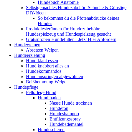
Hundebuch Anatomie
Selbstgemachtes Hundezubehör: Schnelle & Günstige
DIY-Ideen
So bekommst du die Pfotenabdrücke deines
Hundes
Produkttester/innen für Hundezubehöhr,
Hundespielzeug und Hundespielzeug gesucht
Gratisproben Hundefutter – Jetzt Hier Anfordern
Hundewelpen
Absetzen Welpen
Hundeerziehung
Hund klaut essen
Hund knabbert alles an
Hundekommandos
Hund anspringen abgewöhnen
Beißhemmung Welpe
Hundepflege
Fellpflege Hund
Hund baden
Nasse Hunde trocknen
Hundefön
Hundeshampoo
Entfilzungsspray
Hundebademantel
Hundescheren