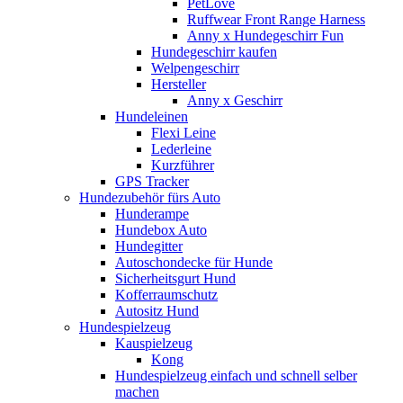
PetLove
Ruffwear Front Range Harness
Anny x Hundegeschirr Fun
Hundegeschirr kaufen
Welpengeschirr
Hersteller
Anny x Geschirr
Hundeleinen
Flexi Leine
Lederleine
Kurzführer
GPS Tracker
Hundezubehör fürs Auto
Hunderampe
Hundebox Auto
Hundegitter
Autoschondecke für Hunde
Sicherheitsgurt Hund
Kofferraumschutz
Autositz Hund
Hundespielzeug
Kauspielzeug
Kong
Hundespielzeug einfach und schnell selber
machen