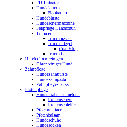
FURminator
Hundekamm
Flohkamm
Hundebürste
Hundeschermaschine
Fellpflege Handschuh
Trimmen
Trimmmesser
Trimmstriegel
Coat King
Trimmtisch
Hundeohren reinigen
Ohrenreiniger Hund
Zahnpflege
Hundezahnbürste
Hundezahnpasta
Zahnpflegesnacks
Pfotenpflege
Hundekrallen schneiden
Krallenschere
Krallenschleifer
Pfotenreiniger
Pfotenbalsam
Hundeschuhe
Hundesocken