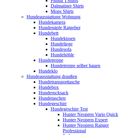
Pitbull TShirts
Dalmatiner Shirts
Mops Shirts
Hundeausstattung Wohnung
Hundekamera
Hundenäpfe Ratgeber
Hundebett
Hundekissen
Hundeliege
Hundesofa
Hundehöhle
Hundetreppe
Hundetreppe selber bauen
Hundeklo
Hundeausstattung draußen
Hundetransporttasche
Hundebox
Hunderucksack
Hundetaschen
Hundegeschirr
Hundegeschirr Test
Hunter Neopren Vario Quick
Hunter Neopren Expert
Hunter Neopren Ranger
Professional