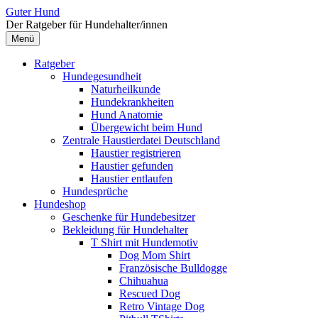
Zum
Guter Hund
Inhalt
Der Ratgeber für Hundehalter/innen
überspringen
Menü
Ratgeber
Hundegesundheit
Naturheilkunde
Hundekrankheiten
Hund Anatomie
Übergewicht beim Hund
Zentrale Haustierdatei Deutschland
Haustier registrieren
Haustier gefunden
Haustier entlaufen
Hundesprüche
Hundeshop
Geschenke für Hundebesitzer
Bekleidung für Hundehalter
T Shirt mit Hundemotiv
Dog Mom Shirt
Französische Bulldogge
Chihuahua
Rescued Dog
Retro Vintage Dog