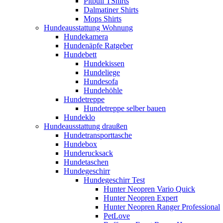
Pitbull TShirts
Dalmatiner Shirts
Mops Shirts
Hundeausstattung Wohnung
Hundekamera
Hundenäpfe Ratgeber
Hundebett
Hundekissen
Hundeliege
Hundesofa
Hundehöhle
Hundetreppe
Hundetreppe selber bauen
Hundeklo
Hundeausstattung draußen
Hundetransporttasche
Hundebox
Hunderucksack
Hundetaschen
Hundegeschirr
Hundegeschirr Test
Hunter Neopren Vario Quick
Hunter Neopren Expert
Hunter Neopren Ranger Professional
PetLove