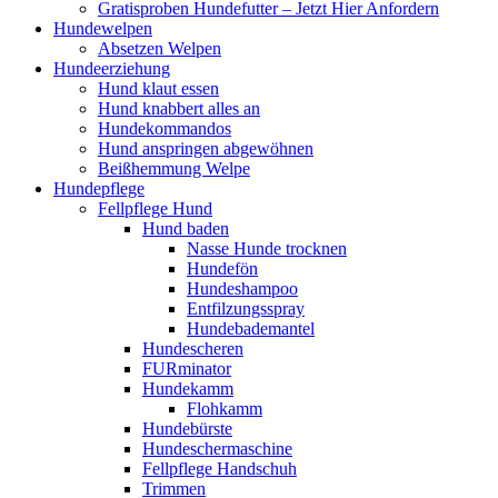
Gratisproben Hundefutter – Jetzt Hier Anfordern
Hundewelpen
Absetzen Welpen
Hundeerziehung
Hund klaut essen
Hund knabbert alles an
Hundekommandos
Hund anspringen abgewöhnen
Beißhemmung Welpe
Hundepflege
Fellpflege Hund
Hund baden
Nasse Hunde trocknen
Hundefön
Hundeshampoo
Entfilzungsspray
Hundebademantel
Hundescheren
FURminator
Hundekamm
Flohkamm
Hundebürste
Hundeschermaschine
Fellpflege Handschuh
Trimmen