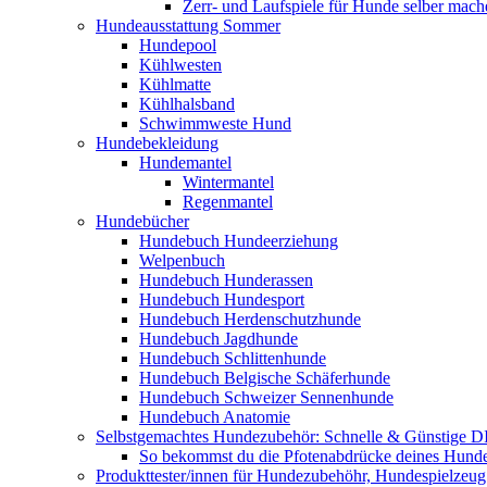
Zerr- und Laufspiele für Hunde selber mach
Hundeausstattung Sommer
Hundepool
Kühlwesten
Kühlmatte
Kühlhalsband
Schwimmweste Hund
Hundebekleidung
Hundemantel
Wintermantel
Regenmantel
Hundebücher
Hundebuch Hundeerziehung
Welpenbuch
Hundebuch Hunderassen
Hundebuch Hundesport
Hundebuch Herdenschutzhunde
Hundebuch Jagdhunde
Hundebuch Schlittenhunde
Hundebuch Belgische Schäferhunde
Hundebuch Schweizer Sennenhunde
Hundebuch Anatomie
Selbstgemachtes Hundezubehör: Schnelle & Günstige D
So bekommst du die Pfotenabdrücke deines Hund
Produkttester/innen für Hundezubehöhr, Hundespielzeu