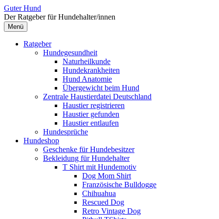
Zum
Guter Hund
Inhalt
Der Ratgeber für Hundehalter/innen
überspringen
Menü
Ratgeber
Hundegesundheit
Naturheilkunde
Hundekrankheiten
Hund Anatomie
Übergewicht beim Hund
Zentrale Haustierdatei Deutschland
Haustier registrieren
Haustier gefunden
Haustier entlaufen
Hundesprüche
Hundeshop
Geschenke für Hundebesitzer
Bekleidung für Hundehalter
T Shirt mit Hundemotiv
Dog Mom Shirt
Französische Bulldogge
Chihuahua
Rescued Dog
Retro Vintage Dog