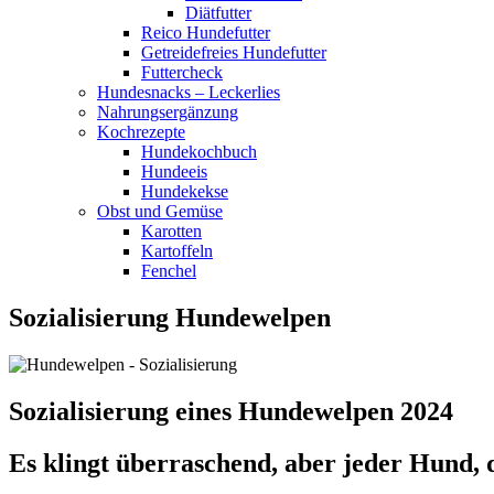
Diätfutter
Reico Hundefutter
Getreidefreies Hundefutter
Futtercheck
Hundesnacks – Leckerlies
Nahrungsergänzung
Kochrezepte
Hundekochbuch
Hundeeis
Hundekekse
Obst und Gemüse
Karotten
Kartoffeln
Fenchel
Sozialisierung Hundewelpen
Sozialisierung eines Hundewelpen 2024
Es klingt überraschend, aber jeder Hund, d