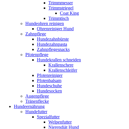
Trimmmesser
Trimmstriegel
Coat King
Trimmtisch
Hundeohren reinigen
Ohrenreiniger Hund
Zahnpflege
Hundezahnbürste
Hundezahnpasta
Zahnpflegesnacks
Pfotenpflege
Hundekrallen schneiden
Krallenschere
Krallenschleifer
Pfotenreiniger
Pfotenbalsam
Hundeschuhe
Hundesocken
Augenpflege
Tränenflecke
Hundeernährung
Hundefutter
Spezialfutter
Welpenfutter
Nierendiät Hund