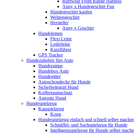
Ruffwear Front Range Harness
Anny x Hundegeschirr Fun
Hundegeschirr kaufen
Welpengeschirr
Hersteller
Anny x Geschirr
Hundeleinen
Flexi Leine
Lederleine
Kurzführer
GPS Tracker
Hundezubehör fürs Auto
Hunderampe
Hundebox Auto
Hundegitter
Autoschondecke für Hunde
Sicherheitsgurt Hund
Kofferraumschutz
Autositz Hund
Hundespielzeug
Kauspielzeug
Kong
Hundespielzeug einfach und schnell selber mache
Schnüffel- und Suchspielzeug für Hunde
Intelligenzspielzeug für Hunde selber mach