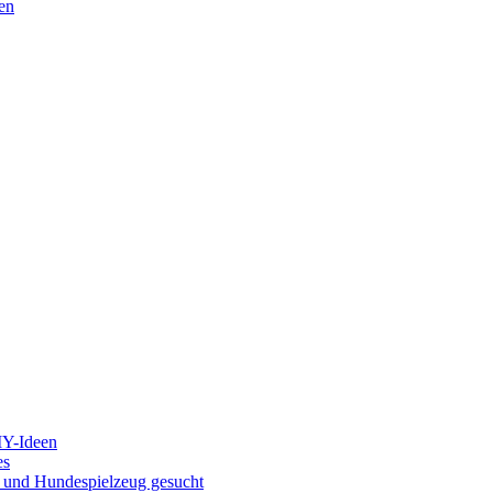
en
IY-Ideen
es
g und Hundespielzeug gesucht