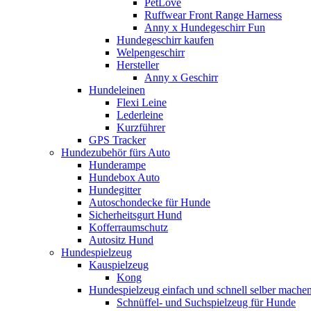
PetLove
Ruffwear Front Range Harness
Anny x Hundegeschirr Fun
Hundegeschirr kaufen
Welpengeschirr
Hersteller
Anny x Geschirr
Hundeleinen
Flexi Leine
Lederleine
Kurzführer
GPS Tracker
Hundezubehör fürs Auto
Hunderampe
Hundebox Auto
Hundegitter
Autoschondecke für Hunde
Sicherheitsgurt Hund
Kofferraumschutz
Autositz Hund
Hundespielzeug
Kauspielzeug
Kong
Hundespielzeug einfach und schnell selber mache
Schnüffel- und Suchspielzeug für Hunde