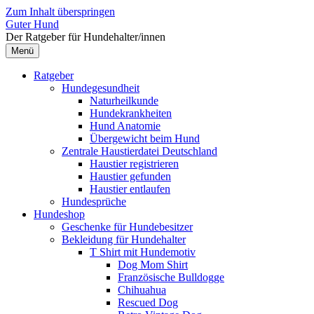
Zum Inhalt überspringen
Guter Hund
Der Ratgeber für Hundehalter/innen
Menü
Ratgeber
Hundegesundheit
Naturheilkunde
Hundekrankheiten
Hund Anatomie
Übergewicht beim Hund
Zentrale Haustierdatei Deutschland
Haustier registrieren
Haustier gefunden
Haustier entlaufen
Hundesprüche
Hundeshop
Geschenke für Hundebesitzer
Bekleidung für Hundehalter
T Shirt mit Hundemotiv
Dog Mom Shirt
Französische Bulldogge
Chihuahua
Rescued Dog