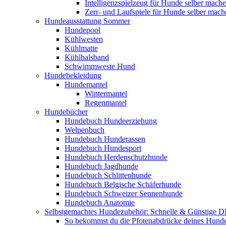
Intelligenzspielzeug für Hunde selber mach
Zerr- und Laufspiele für Hunde selber mach
Hundeausstattung Sommer
Hundepool
Kühlwesten
Kühlmatte
Kühlhalsband
Schwimmweste Hund
Hundebekleidung
Hundemantel
Wintermantel
Regenmantel
Hundebücher
Hundebuch Hundeerziehung
Welpenbuch
Hundebuch Hunderassen
Hundebuch Hundesport
Hundebuch Herdenschutzhunde
Hundebuch Jagdhunde
Hundebuch Schlittenhunde
Hundebuch Belgische Schäferhunde
Hundebuch Schweizer Sennenhunde
Hundebuch Anatomie
Selbstgemachtes Hundezubehör: Schnelle & Günstige D
So bekommst du die Pfotenabdrücke deines Hund