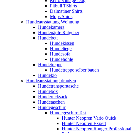
Retro Vintage Dog
Pitbull TShirts
Dalmatiner Shirts
Mops Shirts
Hundeausstattung Wohnung
Hundekamera
Hundenäpfe Ratgeber
Hundebett
Hundekissen
Hundeliege
Hundesofa
Hundehöhle
Hundetreppe
Hundetreppe selber bauen
Hundeklo
Hundeausstattung draußen
Hundetransporttasche
Hundebox
Hunderucksack
Hundetaschen
Hundegeschirr
Hundegeschirr Test
Hunter Neopren Vario Quick
Hunter Neopren Expert
Hunter Neopren Ranger Professional