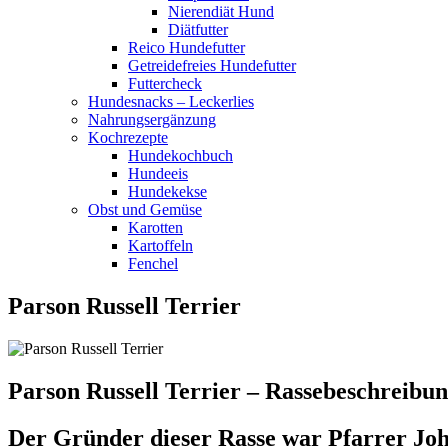
Nierendiät Hund
Diätfutter
Reico Hundefutter
Getreidefreies Hundefutter
Futtercheck
Hundesnacks – Leckerlies
Nahrungsergänzung
Kochrezepte
Hundekochbuch
Hundeeis
Hundekekse
Obst und Gemüse
Karotten
Kartoffeln
Fenchel
Parson Russell Terrier
Parson Russell Terrier – Rassebeschreibun
Der Gründer dieser Rasse war Pfarrer Joh