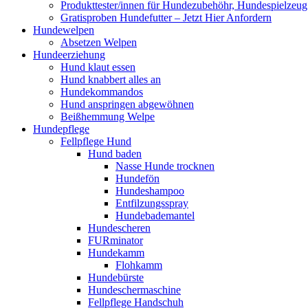
Produkttester/innen für Hundezubehöhr, Hundespielzeu
Gratisproben Hundefutter – Jetzt Hier Anfordern
Hundewelpen
Absetzen Welpen
Hundeerziehung
Hund klaut essen
Hund knabbert alles an
Hundekommandos
Hund anspringen abgewöhnen
Beißhemmung Welpe
Hundepflege
Fellpflege Hund
Hund baden
Nasse Hunde trocknen
Hundefön
Hundeshampoo
Entfilzungsspray
Hundebademantel
Hundescheren
FURminator
Hundekamm
Flohkamm
Hundebürste
Hundeschermaschine
Fellpflege Handschuh