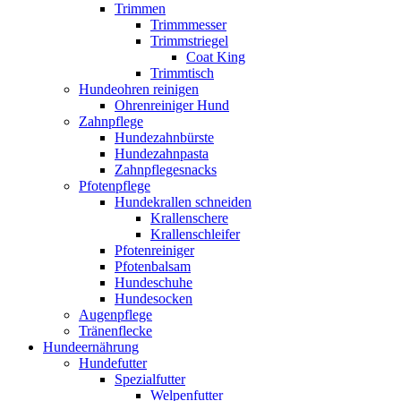
Trimmen
Trimmmesser
Trimmstriegel
Coat King
Trimmtisch
Hundeohren reinigen
Ohrenreiniger Hund
Zahnpflege
Hundezahnbürste
Hundezahnpasta
Zahnpflegesnacks
Pfotenpflege
Hundekrallen schneiden
Krallenschere
Krallenschleifer
Pfotenreiniger
Pfotenbalsam
Hundeschuhe
Hundesocken
Augenpflege
Tränenflecke
Hundeernährung
Hundefutter
Spezialfutter
Welpenfutter