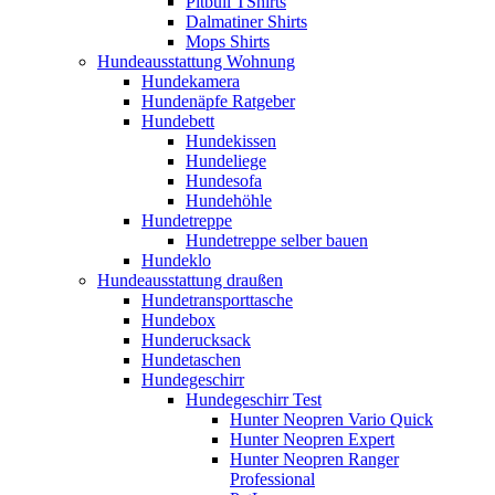
Pitbull TShirts
Dalmatiner Shirts
Mops Shirts
Hundeausstattung Wohnung
Hundekamera
Hundenäpfe Ratgeber
Hundebett
Hundekissen
Hundeliege
Hundesofa
Hundehöhle
Hundetreppe
Hundetreppe selber bauen
Hundeklo
Hundeausstattung draußen
Hundetransporttasche
Hundebox
Hunderucksack
Hundetaschen
Hundegeschirr
Hundegeschirr Test
Hunter Neopren Vario Quick
Hunter Neopren Expert
Hunter Neopren Ranger
Professional