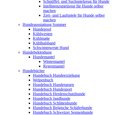
Schnüffel- und Suchspielzeug für Hunde
Intelligenzspielzeug für Hunde selber
machen
Zerr- und Laufspiele für Hunde selber
machen
Hundeausstattung Sommer
Hundepool
Kühlwesten
Kühlmatte
Kühlhalsband
Schwimmweste Hund
Hundebekleidung
Hundemantel
Wintermantel
Regenmantel
Hundebücher
Hundebuch Hundeerziehung
Welpenbuch
Hundebuch Hunderassen
Hundebuch Hundesport
Hundebuch Herdenschutzhunde
Hundebuch Jagdhunde
Hundebuch Schlittenhunde
Hundebuch Belgische Schäferhunde
Hundebuch Schweizer Sennenhunde