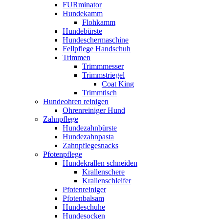
FURminator
Hundekamm
Flohkamm
Hundebürste
Hundeschermaschine
Fellpflege Handschuh
Trimmen
Trimmmesser
Trimmstriegel
Coat King
Trimmtisch
Hundeohren reinigen
Ohrenreiniger Hund
Zahnpflege
Hundezahnbürste
Hundezahnpasta
Zahnpflegesnacks
Pfotenpflege
Hundekrallen schneiden
Krallenschere
Krallenschleifer
Pfotenreiniger
Pfotenbalsam
Hundeschuhe
Hundesocken