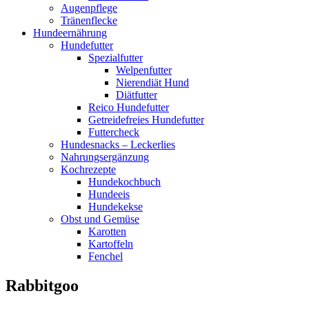
Augenpflege
Tränenflecke
Hundeernährung
Hundefutter
Spezialfutter
Welpenfutter
Nierendiät Hund
Diätfutter
Reico Hundefutter
Getreidefreies Hundefutter
Futtercheck
Hundesnacks – Leckerlies
Nahrungsergänzung
Kochrezepte
Hundekochbuch
Hundeeis
Hundekekse
Obst und Gemüse
Karotten
Kartoffeln
Fenchel
Rabbitgoo