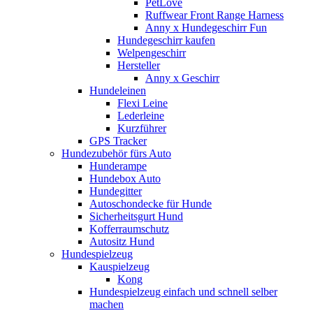
PetLove
Ruffwear Front Range Harness
Anny x Hundegeschirr Fun
Hundegeschirr kaufen
Welpengeschirr
Hersteller
Anny x Geschirr
Hundeleinen
Flexi Leine
Lederleine
Kurzführer
GPS Tracker
Hundezubehör fürs Auto
Hunderampe
Hundebox Auto
Hundegitter
Autoschondecke für Hunde
Sicherheitsgurt Hund
Kofferraumschutz
Autositz Hund
Hundespielzeug
Kauspielzeug
Kong
Hundespielzeug einfach und schnell selber
machen