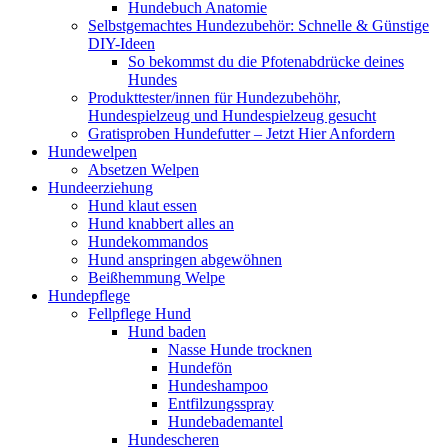
Hundebuch Anatomie
Selbstgemachtes Hundezubehör: Schnelle & Günstige
DIY-Ideen
So bekommst du die Pfotenabdrücke deines
Hundes
Produkttester/innen für Hundezubehöhr,
Hundespielzeug und Hundespielzeug gesucht
Gratisproben Hundefutter – Jetzt Hier Anfordern
Hundewelpen
Absetzen Welpen
Hundeerziehung
Hund klaut essen
Hund knabbert alles an
Hundekommandos
Hund anspringen abgewöhnen
Beißhemmung Welpe
Hundepflege
Fellpflege Hund
Hund baden
Nasse Hunde trocknen
Hundefön
Hundeshampoo
Entfilzungsspray
Hundebademantel
Hundescheren