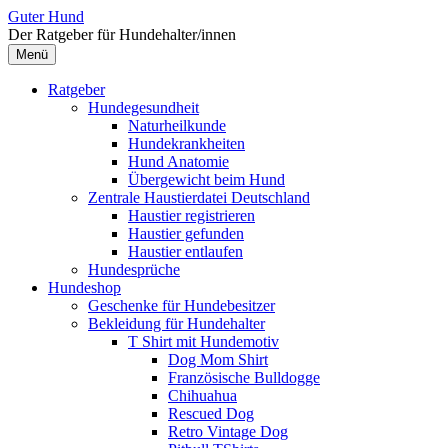
Zum
Guter Hund
Inhalt
Der Ratgeber für Hundehalter/innen
überspringen
Menü
Ratgeber
Hundegesundheit
Naturheilkunde
Hundekrankheiten
Hund Anatomie
Übergewicht beim Hund
Zentrale Haustierdatei Deutschland
Haustier registrieren
Haustier gefunden
Haustier entlaufen
Hundesprüche
Hundeshop
Geschenke für Hundebesitzer
Bekleidung für Hundehalter
T Shirt mit Hundemotiv
Dog Mom Shirt
Französische Bulldogge
Chihuahua
Rescued Dog
Retro Vintage Dog