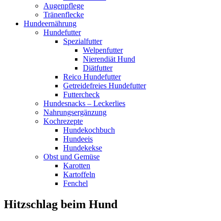
Augenpflege
Tränenflecke
Hundeernährung
Hundefutter
Spezialfutter
Welpenfutter
Nierendiät Hund
Diätfutter
Reico Hundefutter
Getreidefreies Hundefutter
Futtercheck
Hundesnacks – Leckerlies
Nahrungsergänzung
Kochrezepte
Hundekochbuch
Hundeeis
Hundekekse
Obst und Gemüse
Karotten
Kartoffeln
Fenchel
Hitzschlag beim Hund