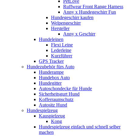
PetLove
Ruffwear Front Range Harness
Anny x Hundegeschirr Fun
Hundegeschirr kaufen
Welpengeschirr
Hersteller
Anny x Geschirr
Hundeleinen
Flexi Leine
Lederleine
Kurzführer
GPS Tracker
Hundezubehör fürs Auto
Hunderampe
Hundebox Auto
Hundegitter
Autoschondecke für Hunde
Sicherheitsgurt Hund
Kofferraumschutz
Autositz Hund
Hundespielzeug
Kauspielzeug
Kong
Hundespielzeug einfach und schnell selber
machen