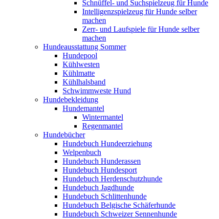
Schnüffel- und Suchspielzeug für Hunde
Intelligenzspielzeug für Hunde selber
machen
Zerr- und Laufspiele für Hunde selber
machen
Hundeausstattung Sommer
Hundepool
Kühlwesten
Kühlmatte
Kühlhalsband
Schwimmweste Hund
Hundebekleidung
Hundemantel
Wintermantel
Regenmantel
Hundebücher
Hundebuch Hundeerziehung
Welpenbuch
Hundebuch Hunderassen
Hundebuch Hundesport
Hundebuch Herdenschutzhunde
Hundebuch Jagdhunde
Hundebuch Schlittenhunde
Hundebuch Belgische Schäferhunde
Hundebuch Schweizer Sennenhunde