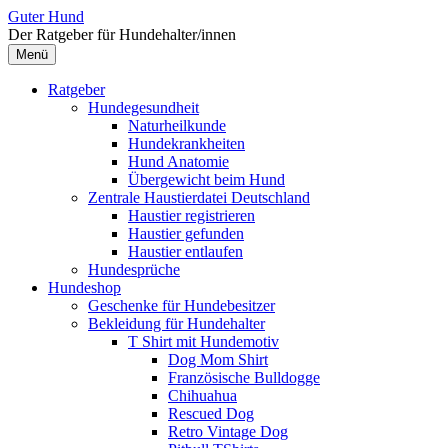
Zum
Guter Hund
Inhalt
Der Ratgeber für Hundehalter/innen
überspringen
Menü
Ratgeber
Hundegesundheit
Naturheilkunde
Hundekrankheiten
Hund Anatomie
Übergewicht beim Hund
Zentrale Haustierdatei Deutschland
Haustier registrieren
Haustier gefunden
Haustier entlaufen
Hundesprüche
Hundeshop
Geschenke für Hundebesitzer
Bekleidung für Hundehalter
T Shirt mit Hundemotiv
Dog Mom Shirt
Französische Bulldogge
Chihuahua
Rescued Dog
Retro Vintage Dog