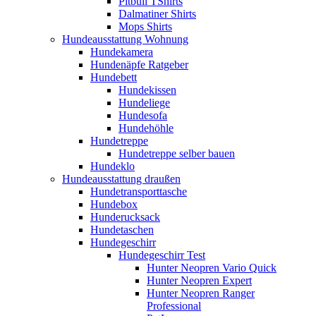
Pitbull TShirts
Dalmatiner Shirts
Mops Shirts
Hundeausstattung Wohnung
Hundekamera
Hundenäpfe Ratgeber
Hundebett
Hundekissen
Hundeliege
Hundesofa
Hundehöhle
Hundetreppe
Hundetreppe selber bauen
Hundeklo
Hundeausstattung draußen
Hundetransporttasche
Hundebox
Hunderucksack
Hundetaschen
Hundegeschirr
Hundegeschirr Test
Hunter Neopren Vario Quick
Hunter Neopren Expert
Hunter Neopren Ranger
Professional