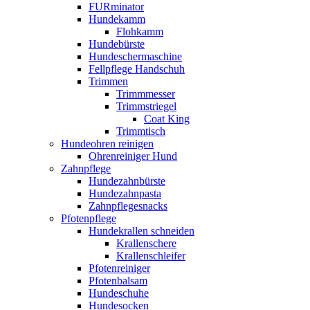
FURminator
Hundekamm
Flohkamm
Hundebürste
Hundeschermaschine
Fellpflege Handschuh
Trimmen
Trimmmesser
Trimmstriegel
Coat King
Trimmtisch
Hundeohren reinigen
Ohrenreiniger Hund
Zahnpflege
Hundezahnbürste
Hundezahnpasta
Zahnpflegesnacks
Pfotenpflege
Hundekrallen schneiden
Krallenschere
Krallenschleifer
Pfotenreiniger
Pfotenbalsam
Hundeschuhe
Hundesocken