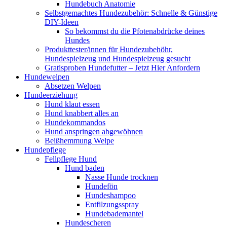
Hundebuch Anatomie
Selbstgemachtes Hundezubehör: Schnelle & Günstige
DIY-Ideen
So bekommst du die Pfotenabdrücke deines
Hundes
Produkttester/innen für Hundezubehöhr,
Hundespielzeug und Hundespielzeug gesucht
Gratisproben Hundefutter – Jetzt Hier Anfordern
Hundewelpen
Absetzen Welpen
Hundeerziehung
Hund klaut essen
Hund knabbert alles an
Hundekommandos
Hund anspringen abgewöhnen
Beißhemmung Welpe
Hundepflege
Fellpflege Hund
Hund baden
Nasse Hunde trocknen
Hundefön
Hundeshampoo
Entfilzungsspray
Hundebademantel
Hundescheren