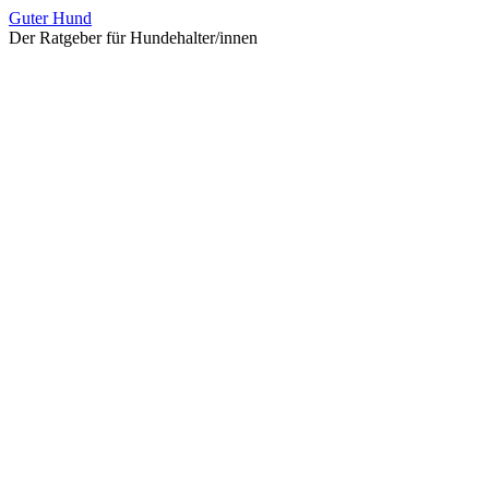
Zum
Guter Hund
Inhalt
Der Ratgeber für Hundehalter/innen
überspringen