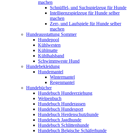
machen
Schnüffel- und Suchspielzeug für Hunde
Intelligenzspielzeug für Hunde selber
machen
Zerr- und Laufspiele für Hunde selber
machen
Hundeausstattung Sommer
Hundepool
Kühlwesten
Kühlmatte
Kühlhalsband
Schwimmweste Hund
Hundebekleidung
Hundemantel
Wintermantel
Regenmantel
Hundebücher
Hundebuch Hundeerziehung
Welpenbuch
Hundebuch Hunderassen
Hundebuch Hundesport
Hundebuch Herdenschutzhunde
Hundebuch Jagdhunde
Hundebuch Schlittenhunde
Hundebuch Belgische Schäferhunde