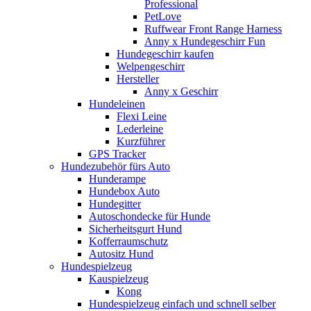
Professional
PetLove
Ruffwear Front Range Harness
Anny x Hundegeschirr Fun
Hundegeschirr kaufen
Welpengeschirr
Hersteller
Anny x Geschirr
Hundeleinen
Flexi Leine
Lederleine
Kurzführer
GPS Tracker
Hundezubehör fürs Auto
Hunderampe
Hundebox Auto
Hundegitter
Autoschondecke für Hunde
Sicherheitsgurt Hund
Kofferraumschutz
Autositz Hund
Hundespielzeug
Kauspielzeug
Kong
Hundespielzeug einfach und schnell selber