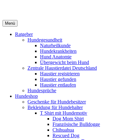
Menü
Ratgeber
Hundegesundheit
Naturheilkunde
Hundekrankheiten
Hund Anatomie
Übergewicht beim Hund
Zentrale Haustierdatei Deutschland
Haustier registrieren
Haustier gefunden
Haustier entlaufen
Hundesprüche
Hundeshop
Geschenke für Hundebesitzer
Bekleidung für Hundehalter
T Shirt mit Hundemotiv
Dog Mom Shirt
Französische Bulldogge
Chihuahua
Rescued Dog