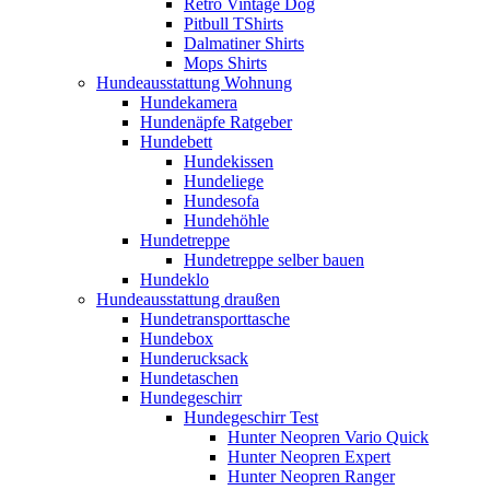
Retro Vintage Dog
Pitbull TShirts
Dalmatiner Shirts
Mops Shirts
Hundeausstattung Wohnung
Hundekamera
Hundenäpfe Ratgeber
Hundebett
Hundekissen
Hundeliege
Hundesofa
Hundehöhle
Hundetreppe
Hundetreppe selber bauen
Hundeklo
Hundeausstattung draußen
Hundetransporttasche
Hundebox
Hunderucksack
Hundetaschen
Hundegeschirr
Hundegeschirr Test
Hunter Neopren Vario Quick
Hunter Neopren Expert
Hunter Neopren Ranger