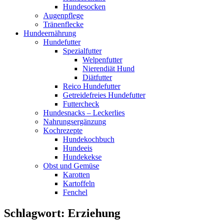
Hundesocken
Augenpflege
Tränenflecke
Hundeernährung
Hundefutter
Spezialfutter
Welpenfutter
Nierendiät Hund
Diätfutter
Reico Hundefutter
Getreidefreies Hundefutter
Futtercheck
Hundesnacks – Leckerlies
Nahrungsergänzung
Kochrezepte
Hundekochbuch
Hundeeis
Hundekekse
Obst und Gemüse
Karotten
Kartoffeln
Fenchel
Schlagwort:
Erziehung