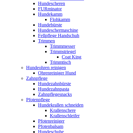
Hundescheren
FURminator
Hundekamm
Flohkamm
Hundebürste
Hundeschermaschine
Fellpflege Handschuh
Trimmen
Trimmmesser
Trimmstriegel
Coat King
Trimmtisch
Hundeohren reinigen
Ohrenreiniger Hund
Zahnpflege
Hundezahnbürste
Hundezahnpasta
Zahnpflegesnacks
Pfotenpflege
Hundekrallen schneiden
Krallenschere
Krallenschleifer
Pfotenreiniger
Pfotenbalsam
Hundeschuhe