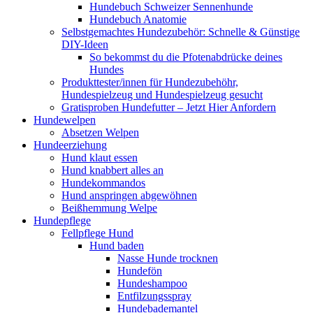
Hundebuch Schweizer Sennenhunde
Hundebuch Anatomie
Selbstgemachtes Hundezubehör: Schnelle & Günstige
DIY-Ideen
So bekommst du die Pfotenabdrücke deines
Hundes
Produkttester/innen für Hundezubehöhr,
Hundespielzeug und Hundespielzeug gesucht
Gratisproben Hundefutter – Jetzt Hier Anfordern
Hundewelpen
Absetzen Welpen
Hundeerziehung
Hund klaut essen
Hund knabbert alles an
Hundekommandos
Hund anspringen abgewöhnen
Beißhemmung Welpe
Hundepflege
Fellpflege Hund
Hund baden
Nasse Hunde trocknen
Hundefön
Hundeshampoo
Entfilzungsspray
Hundebademantel