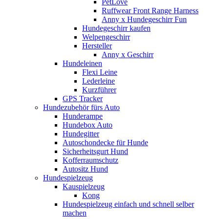
PetLove
Ruffwear Front Range Harness
Anny x Hundegeschirr Fun
Hundegeschirr kaufen
Welpengeschirr
Hersteller
Anny x Geschirr
Hundeleinen
Flexi Leine
Lederleine
Kurzführer
GPS Tracker
Hundezubehör fürs Auto
Hunderampe
Hundebox Auto
Hundegitter
Autoschondecke für Hunde
Sicherheitsgurt Hund
Kofferraumschutz
Autositz Hund
Hundespielzeug
Kauspielzeug
Kong
Hundespielzeug einfach und schnell selber
machen