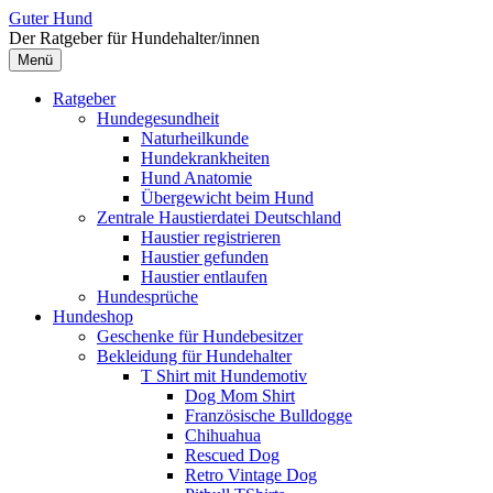
Zum
Guter Hund
Inhalt
Der Ratgeber für Hundehalter/innen
überspringen
Menü
Ratgeber
Hundegesundheit
Naturheilkunde
Hundekrankheiten
Hund Anatomie
Übergewicht beim Hund
Zentrale Haustierdatei Deutschland
Haustier registrieren
Haustier gefunden
Haustier entlaufen
Hundesprüche
Hundeshop
Geschenke für Hundebesitzer
Bekleidung für Hundehalter
T Shirt mit Hundemotiv
Dog Mom Shirt
Französische Bulldogge
Chihuahua
Rescued Dog
Retro Vintage Dog