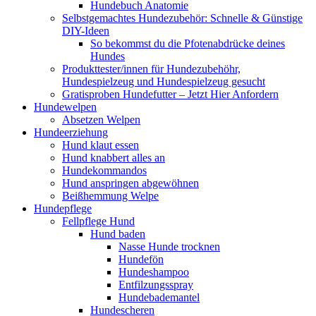
Hundebuch Anatomie
Selbstgemachtes Hundezubehör: Schnelle & Günstige
DIY-Ideen
So bekommst du die Pfotenabdrücke deines
Hundes
Produkttester/innen für Hundezubehöhr,
Hundespielzeug und Hundespielzeug gesucht
Gratisproben Hundefutter – Jetzt Hier Anfordern
Hundewelpen
Absetzen Welpen
Hundeerziehung
Hund klaut essen
Hund knabbert alles an
Hundekommandos
Hund anspringen abgewöhnen
Beißhemmung Welpe
Hundepflege
Fellpflege Hund
Hund baden
Nasse Hunde trocknen
Hundefön
Hundeshampoo
Entfilzungsspray
Hundebademantel
Hundescheren