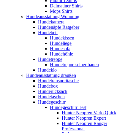
Pitbull TShirts
Dalmatiner Shirts
Mops Shirts
Hundeausstattung Wohnung
Hundekamera
Hundenäpfe Ratgeber
Hundebett
Hundekissen
Hundeliege
Hundesofa
Hundehöhle
Hundetreppe
Hundetreppe selber bauen
Hundeklo
Hundeausstattung draußen
Hundetransporttasche
Hundebox
Hunderucksack
Hundetaschen
Hundegeschirr
Hundegeschirr Test
Hunter Neopren Vario Quick
Hunter Neopren Expert
Hunter Neopren Ranger
Professional