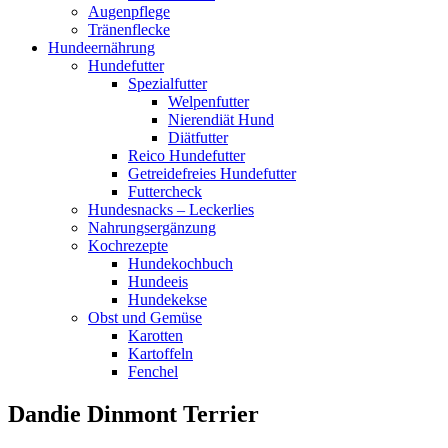
Augenpflege
Tränenflecke
Hundeernährung
Hundefutter
Spezialfutter
Welpenfutter
Nierendiät Hund
Diätfutter
Reico Hundefutter
Getreidefreies Hundefutter
Futtercheck
Hundesnacks – Leckerlies
Nahrungsergänzung
Kochrezepte
Hundekochbuch
Hundeeis
Hundekekse
Obst und Gemüse
Karotten
Kartoffeln
Fenchel
Dandie Dinmont Terrier