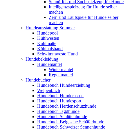
Schnüffel- und Suchspielzeug für Hunde
Intelligenzspielzeug für Hunde selber
machen
Zerr- und Laufspiele für Hunde selber
machen
Hundeausstattung Sommer
Hundepool
Kühlwesten
Kühlmatte
Kühlhalsband
Schwimmweste Hund
Hundebekleidung
Hundemantel
Wintermantel
Regenmantel
Hundebücher
Hundebuch Hundeerziehung
Welpenbuch
Hundebuch Hunderassen
Hundebuch Hundesport
Hundebuch Herdenschutzhunde
Hundebuch Jagdhunde
Hundebuch Schlittenhunde
Hundebuch Belgische Schäferhunde
Hundebuch Schweizer Sennenhunde