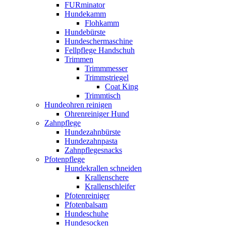
FURminator
Hundekamm
Flohkamm
Hundebürste
Hundeschermaschine
Fellpflege Handschuh
Trimmen
Trimmmesser
Trimmstriegel
Coat King
Trimmtisch
Hundeohren reinigen
Ohrenreiniger Hund
Zahnpflege
Hundezahnbürste
Hundezahnpasta
Zahnpflegesnacks
Pfotenpflege
Hundekrallen schneiden
Krallenschere
Krallenschleifer
Pfotenreiniger
Pfotenbalsam
Hundeschuhe
Hundesocken