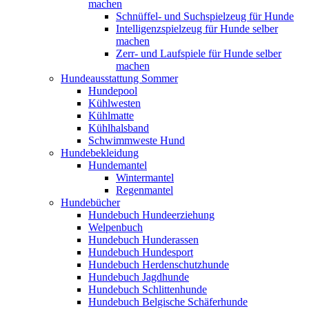
machen
Schnüffel- und Suchspielzeug für Hunde
Intelligenzspielzeug für Hunde selber
machen
Zerr- und Laufspiele für Hunde selber
machen
Hundeausstattung Sommer
Hundepool
Kühlwesten
Kühlmatte
Kühlhalsband
Schwimmweste Hund
Hundebekleidung
Hundemantel
Wintermantel
Regenmantel
Hundebücher
Hundebuch Hundeerziehung
Welpenbuch
Hundebuch Hunderassen
Hundebuch Hundesport
Hundebuch Herdenschutzhunde
Hundebuch Jagdhunde
Hundebuch Schlittenhunde
Hundebuch Belgische Schäferhunde