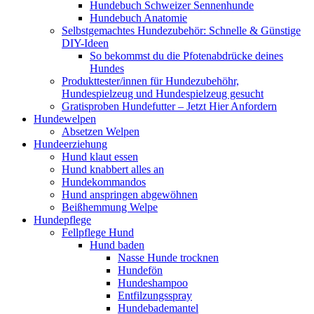
Hundebuch Schweizer Sennenhunde
Hundebuch Anatomie
Selbstgemachtes Hundezubehör: Schnelle & Günstige
DIY-Ideen
So bekommst du die Pfotenabdrücke deines
Hundes
Produkttester/innen für Hundezubehöhr,
Hundespielzeug und Hundespielzeug gesucht
Gratisproben Hundefutter – Jetzt Hier Anfordern
Hundewelpen
Absetzen Welpen
Hundeerziehung
Hund klaut essen
Hund knabbert alles an
Hundekommandos
Hund anspringen abgewöhnen
Beißhemmung Welpe
Hundepflege
Fellpflege Hund
Hund baden
Nasse Hunde trocknen
Hundefön
Hundeshampoo
Entfilzungsspray
Hundebademantel