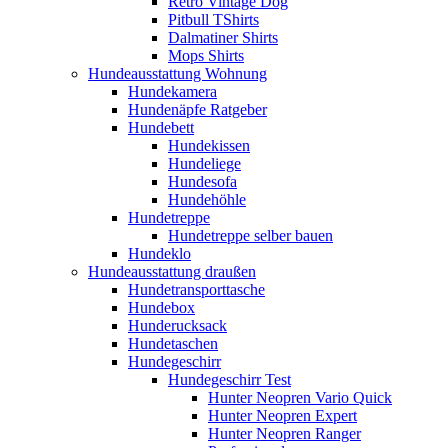
Retro Vintage Dog
Pitbull TShirts
Dalmatiner Shirts
Mops Shirts
Hundeausstattung Wohnung
Hundekamera
Hundenäpfe Ratgeber
Hundebett
Hundekissen
Hundeliege
Hundesofa
Hundehöhle
Hundetreppe
Hundetreppe selber bauen
Hundeklo
Hundeausstattung draußen
Hundetransporttasche
Hundebox
Hunderucksack
Hundetaschen
Hundegeschirr
Hundegeschirr Test
Hunter Neopren Vario Quick
Hunter Neopren Expert
Hunter Neopren Ranger