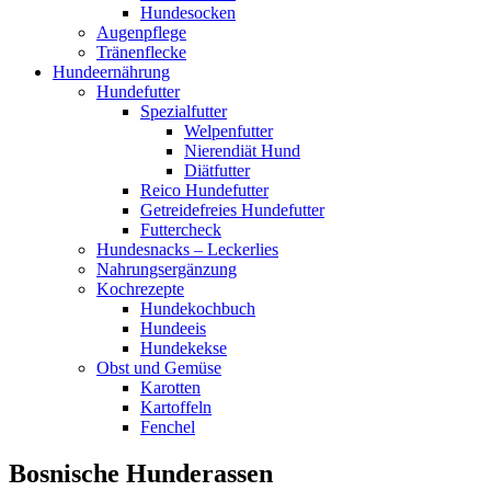
Hundesocken
Augenpflege
Tränenflecke
Hundeernährung
Hundefutter
Spezialfutter
Welpenfutter
Nierendiät Hund
Diätfutter
Reico Hundefutter
Getreidefreies Hundefutter
Futtercheck
Hundesnacks – Leckerlies
Nahrungsergänzung
Kochrezepte
Hundekochbuch
Hundeeis
Hundekekse
Obst und Gemüse
Karotten
Kartoffeln
Fenchel
Bosnische Hunderassen