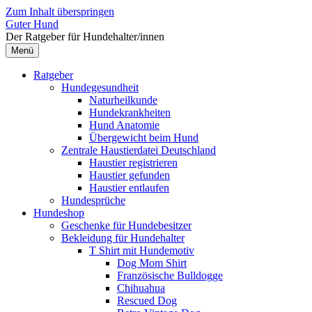
Zum Inhalt überspringen
Guter Hund
Der Ratgeber für Hundehalter/innen
Menü
Ratgeber
Hundegesundheit
Naturheilkunde
Hundekrankheiten
Hund Anatomie
Übergewicht beim Hund
Zentrale Haustierdatei Deutschland
Haustier registrieren
Haustier gefunden
Haustier entlaufen
Hundesprüche
Hundeshop
Geschenke für Hundebesitzer
Bekleidung für Hundehalter
T Shirt mit Hundemotiv
Dog Mom Shirt
Französische Bulldogge
Chihuahua
Rescued Dog