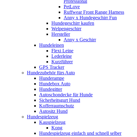
Professional
PetLove
Ruffwear Front Range Harness
Anny x Hundegeschirr Fun
Hundegeschirr kaufen
Welpengeschirr
Hersteller
Anny x Geschirr
Hundeleinen
Flexi Leine
Lederleine
Kurzführer
GPS Tracker
Hundezubehör fürs Auto
Hunderampe
Hundebox Auto
Hundegitter
Autoschondecke für Hunde
Sicherheitsgurt Hund
Kofferraumschutz
Autositz Hund
Hundespielzeug
Kauspielzeug
Kong
Hundespielzeug einfach und schnell selber