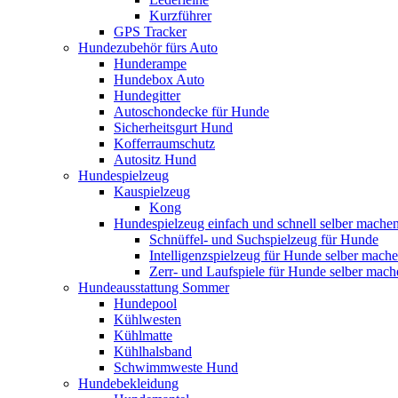
Kurzführer
GPS Tracker
Hundezubehör fürs Auto
Hunderampe
Hundebox Auto
Hundegitter
Autoschondecke für Hunde
Sicherheitsgurt Hund
Kofferraumschutz
Autositz Hund
Hundespielzeug
Kauspielzeug
Kong
Hundespielzeug einfach und schnell selber mache
Schnüffel- und Suchspielzeug für Hunde
Intelligenzspielzeug für Hunde selber mach
Zerr- und Laufspiele für Hunde selber mach
Hundeausstattung Sommer
Hundepool
Kühlwesten
Kühlmatte
Kühlhalsband
Schwimmweste Hund
Hundebekleidung