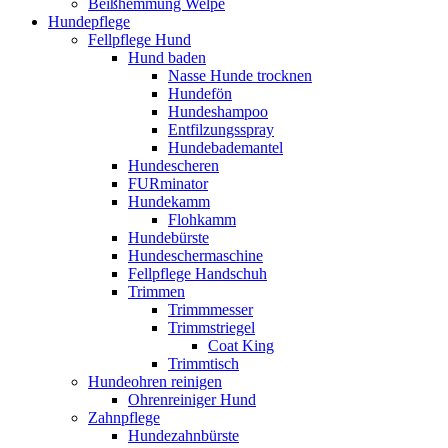
Beißhemmung Welpe
Hundepflege
Fellpflege Hund
Hund baden
Nasse Hunde trocknen
Hundefön
Hundeshampoo
Entfilzungsspray
Hundebademantel
Hundescheren
FURminator
Hundekamm
Flohkamm
Hundebürste
Hundeschermaschine
Fellpflege Handschuh
Trimmen
Trimmmesser
Trimmstriegel
Coat King
Trimmtisch
Hundeohren reinigen
Ohrenreiniger Hund
Zahnpflege
Hundezahnbürste