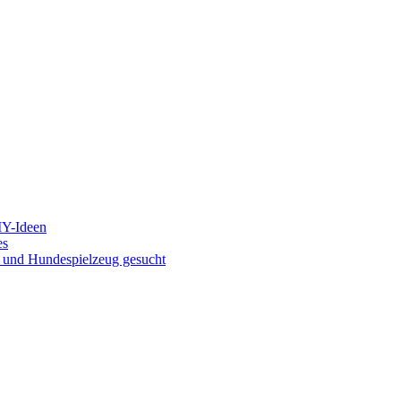
IY-Ideen
es
g und Hundespielzeug gesucht