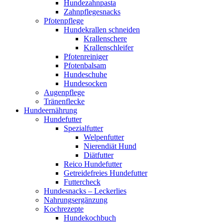
Hundezahnpasta
Zahnpflegesnacks
Pfotenpflege
Hundekrallen schneiden
Krallenschere
Krallenschleifer
Pfotenreiniger
Pfotenbalsam
Hundeschuhe
Hundesocken
Augenpflege
Tränenflecke
Hundeernährung
Hundefutter
Spezialfutter
Welpenfutter
Nierendiät Hund
Diätfutter
Reico Hundefutter
Getreidefreies Hundefutter
Futtercheck
Hundesnacks – Leckerlies
Nahrungsergänzung
Kochrezepte
Hundekochbuch