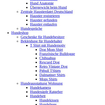
Hund Anatomie
Übergewicht beim Hund
Zentrale Haustierdatei Deutschland
Haustier registrieren
Haustier gefunden
Haustier entlaufen
Hundesprüche
Hundeshop
Geschenke für Hundebesitzer
Bekleidung für Hundehalter
T Shirt mit Hundemotiv
Dog Mom Shirt
Französische Bulldogge
Chihuahua
Rescued Dog
Retro Vintage Dog
Pitbull TShirts
Dalmatiner Shirts
Mops Shirts
Hundeausstattung Wohnung
Hundekamera
Hundenäpfe Ratgeber
Hundebett
Hundekissen
Hundeliege