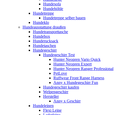
Hundesofa
Hundehöhle
Hundetreppe
Hundetreppe selber bauen
Hundeklo
Hundeausstattung draußen
Hundetransporttasche
Hundebox
Hunderucksack
Hundetaschen
Hundegeschirr
Hundegeschirr Test
Hunter Neopren Vario Quick
Hunter Neopren Expert
Hunter Neopren Ranger Professional
PetLove
Ruffwear Front Range Harness
Anny x Hundegeschirr Fun
Hundegeschirr kaufen
Welpengeschirr
Hersteller
Anny x Geschirr
Hundeleinen
Flexi Leine
Lederleine