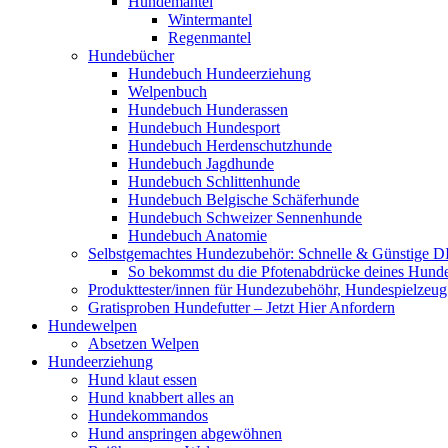
Hundemantel
Wintermantel
Regenmantel
Hundebücher
Hundebuch Hundeerziehung
Welpenbuch
Hundebuch Hunderassen
Hundebuch Hundesport
Hundebuch Herdenschutzhunde
Hundebuch Jagdhunde
Hundebuch Schlittenhunde
Hundebuch Belgische Schäferhunde
Hundebuch Schweizer Sennenhunde
Hundebuch Anatomie
Selbstgemachtes Hundezubehör: Schnelle & Günstige D
So bekommst du die Pfotenabdrücke deines Hund
Produkttester/innen für Hundezubehöhr, Hundespielzeu
Gratisproben Hundefutter – Jetzt Hier Anfordern
Hundewelpen
Absetzen Welpen
Hundeerziehung
Hund klaut essen
Hund knabbert alles an
Hundekommandos
Hund anspringen abgewöhnen