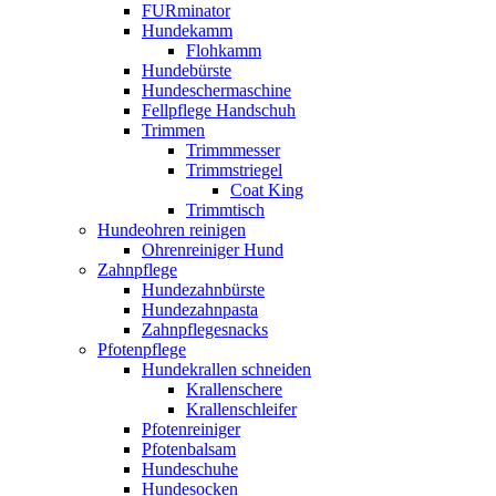
FURminator
Hundekamm
Flohkamm
Hundebürste
Hundeschermaschine
Fellpflege Handschuh
Trimmen
Trimmmesser
Trimmstriegel
Coat King
Trimmtisch
Hundeohren reinigen
Ohrenreiniger Hund
Zahnpflege
Hundezahnbürste
Hundezahnpasta
Zahnpflegesnacks
Pfotenpflege
Hundekrallen schneiden
Krallenschere
Krallenschleifer
Pfotenreiniger
Pfotenbalsam
Hundeschuhe
Hundesocken