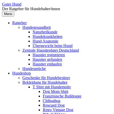
Zum
Guter Hund
Inhalt
Der Ratgeber für Hundehalter/innen
überspringen
Menü
Ratgeber
Hundegesundheit
Naturheilkunde
Hundekrankheiten
Hund Anatomie
Übergewicht beim Hund
Zentrale Haustierdatei Deutschland
Haustier registrieren
Haustier gefunden
Haustier entlaufen
Hundesprüche
Hundeshop
Geschenke für Hundebesitzer
Bekleidung für Hundehalter
T Shirt mit Hundemotiv
Dog Mom Shirt
Französische Bulldogge
Chihuahua
Rescued Dog
Retro Vintage Dog