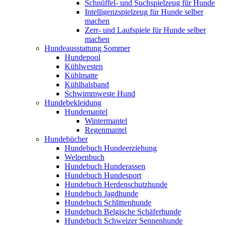
Schnüffel- und Suchspielzeug für Hunde
Intelligenzspielzeug für Hunde selber
machen
Zerr- und Laufspiele für Hunde selber
machen
Hundeausstattung Sommer
Hundepool
Kühlwesten
Kühlmatte
Kühlhalsband
Schwimmweste Hund
Hundebekleidung
Hundemantel
Wintermantel
Regenmantel
Hundebücher
Hundebuch Hundeerziehung
Welpenbuch
Hundebuch Hunderassen
Hundebuch Hundesport
Hundebuch Herdenschutzhunde
Hundebuch Jagdhunde
Hundebuch Schlittenhunde
Hundebuch Belgische Schäferhunde
Hundebuch Schweizer Sennenhunde