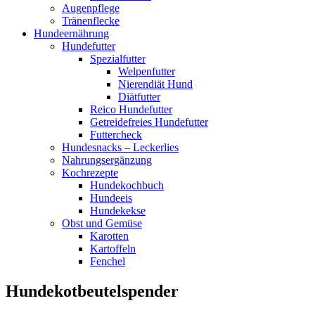
Augenpflege
Tränenflecke
Hundeernährung
Hundefutter
Spezialfutter
Welpenfutter
Nierendiät Hund
Diätfutter
Reico Hundefutter
Getreidefreies Hundefutter
Futtercheck
Hundesnacks – Leckerlies
Nahrungsergänzung
Kochrezepte
Hundekochbuch
Hundeeis
Hundekekse
Obst und Gemüse
Karotten
Kartoffeln
Fenchel
Hundekotbeutelspender