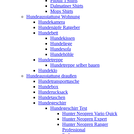
Pitbull TShirts
Dalmatiner Shirts
Mops Shirts
Hundeausstattung Wohnung
Hundekamera
Hundenäpfe Ratgeber
Hundebett
Hundekissen
Hundeliege
Hundesofa
Hundehöhle
Hundetreppe
Hundetreppe selber bauen
Hundeklo
Hundeausstattung draußen
Hundetransporttasche
Hundebox
Hunderucksack
Hundetaschen
Hundegeschirr
Hundegeschirr Test
Hunter Neopren Vario Quick
Hunter Neopren Expert
Hunter Neopren Ranger
Professional