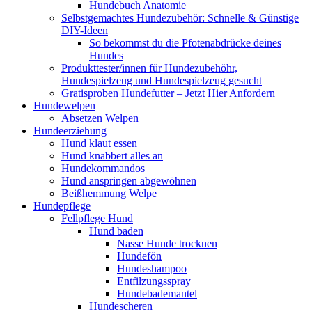
Hundebuch Anatomie
Selbstgemachtes Hundezubehör: Schnelle & Günstige
DIY-Ideen
So bekommst du die Pfotenabdrücke deines
Hundes
Produkttester/innen für Hundezubehöhr,
Hundespielzeug und Hundespielzeug gesucht
Gratisproben Hundefutter – Jetzt Hier Anfordern
Hundewelpen
Absetzen Welpen
Hundeerziehung
Hund klaut essen
Hund knabbert alles an
Hundekommandos
Hund anspringen abgewöhnen
Beißhemmung Welpe
Hundepflege
Fellpflege Hund
Hund baden
Nasse Hunde trocknen
Hundefön
Hundeshampoo
Entfilzungsspray
Hundebademantel
Hundescheren