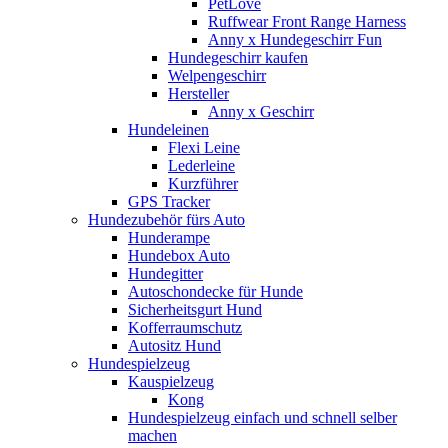
PetLove
Ruffwear Front Range Harness
Anny x Hundegeschirr Fun
Hundegeschirr kaufen
Welpengeschirr
Hersteller
Anny x Geschirr
Hundeleinen
Flexi Leine
Lederleine
Kurzführer
GPS Tracker
Hundezubehör fürs Auto
Hunderampe
Hundebox Auto
Hundegitter
Autoschondecke für Hunde
Sicherheitsgurt Hund
Kofferraumschutz
Autositz Hund
Hundespielzeug
Kauspielzeug
Kong
Hundespielzeug einfach und schnell selber
machen