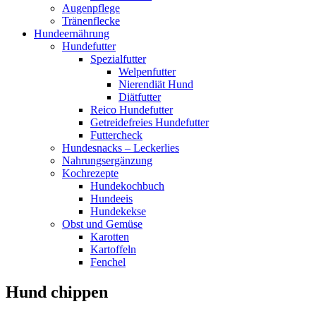
Augenpflege
Tränenflecke
Hundeernährung
Hundefutter
Spezialfutter
Welpenfutter
Nierendiät Hund
Diätfutter
Reico Hundefutter
Getreidefreies Hundefutter
Futtercheck
Hundesnacks – Leckerlies
Nahrungsergänzung
Kochrezepte
Hundekochbuch
Hundeeis
Hundekekse
Obst und Gemüse
Karotten
Kartoffeln
Fenchel
Hund chippen