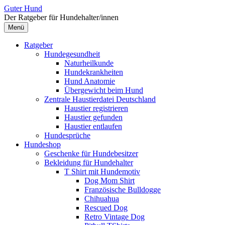
Zum
Guter Hund
Inhalt
Der Ratgeber für Hundehalter/innen
überspringen
Menü
Ratgeber
Hundegesundheit
Naturheilkunde
Hundekrankheiten
Hund Anatomie
Übergewicht beim Hund
Zentrale Haustierdatei Deutschland
Haustier registrieren
Haustier gefunden
Haustier entlaufen
Hundesprüche
Hundeshop
Geschenke für Hundebesitzer
Bekleidung für Hundehalter
T Shirt mit Hundemotiv
Dog Mom Shirt
Französische Bulldogge
Chihuahua
Rescued Dog
Retro Vintage Dog