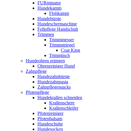
FURminator
Hundekamm
Flohkamm
Hundebürste
Hundeschermaschine
Fellpflege Handschuh
Trimmen
Trimmmesser
Trimmstriegel
Coat King
Trimmtisch
Hundeohren reinigen
Ohrenreiniger Hund
Zahnpflege
Hundezahnbürste
Hundezahnpasta
Zahnpflegesnacks
Pfotenpflege
Hundekrallen schneiden
Krallenschere
Krallenschleifer
Pfotenreiniger
Pfotenbalsam
Hundeschuhe
Hundesocken