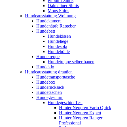
Pitbull TShirts
Dalmatiner Shirts
Mops Shirts
Hundeausstattung Wohnung
Hundekamera
Hundenäpfe Ratgeber
Hundebett
Hundekissen
Hundeliege
Hundesofa
Hundehöhle
Hundetreppe
Hundetreppe selber bauen
Hundeklo
Hundeausstattung draußen
Hundetransporttasche
Hundebox
Hunderucksack
Hundetaschen
Hundegeschirr
Hundegeschirr Test
Hunter Neopren Vario Quick
Hunter Neopren Expert
Hunter Neopren Ranger
Professional