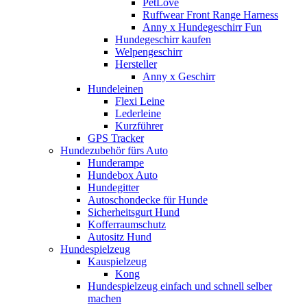
PetLove
Ruffwear Front Range Harness
Anny x Hundegeschirr Fun
Hundegeschirr kaufen
Welpengeschirr
Hersteller
Anny x Geschirr
Hundeleinen
Flexi Leine
Lederleine
Kurzführer
GPS Tracker
Hundezubehör fürs Auto
Hunderampe
Hundebox Auto
Hundegitter
Autoschondecke für Hunde
Sicherheitsgurt Hund
Kofferraumschutz
Autositz Hund
Hundespielzeug
Kauspielzeug
Kong
Hundespielzeug einfach und schnell selber
machen