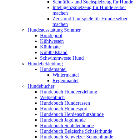
Schnüffel- und Suchspielzeug für Hunde
Intelligenzspielzeug für Hunde selber
machen
Zerr- und Laufspiele für Hunde selber
machen
Hundeausstattung Sommer
Hundepool
Kühlwesten
Kühlmatte
Kühlhalsband
Schwimmweste Hund
Hundebekleidung
Hundemantel
Wintermantel
Regenmantel
Hundebücher
Hundebuch Hundeerziehung
Welpenbuch
Hundebuch Hunderassen
Hundebuch Hundesport
Hundebuch Herdenschutzhunde
Hundebuch Jagdhunde
Hundebuch Schlittenhunde
Hundebuch Belgische Schäferhunde
Hundebuch Schweizer Sennenhunde