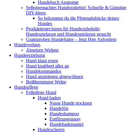
Hundebuch Anatomie
Selbstgemachtes Hundezubehör: Schnelle & Günstige
DIY-Ideen
So bekommst du die Pfotenabdrücke deines
Hundes
Produkttester/innen für Hundezubehöhr,
Hundespielzeug und Hundespielzeug gesucht
Gratisproben Hundefutter – Jetzt Hier Anfordern
Hundewelpen
Absetzen Welpen
Hundeerziehung
Hund klaut essen
Hund knabbert alles an
Hundekommandos
Hund anspringen abgewöhnen
Beißhemmung Welpe
Hundepflege
Fellpflege Hund
Hund baden
Nasse Hunde trocknen
Hundefön
Hundeshampoo
Entfilzungsspray
Hundebademantel
Hundescheren